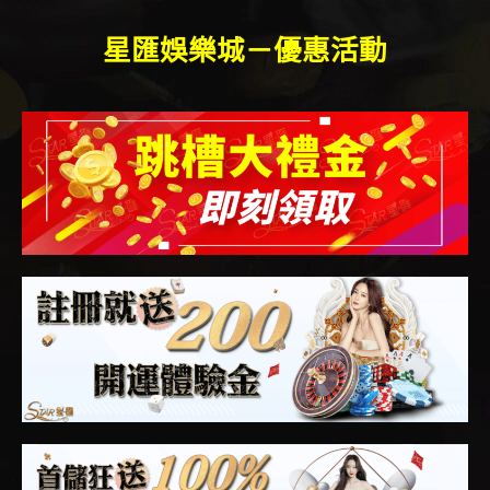
星匯娛樂城－優惠活動