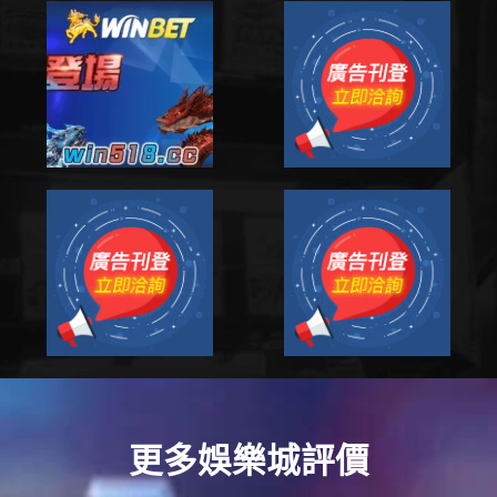
更多娛樂城評價