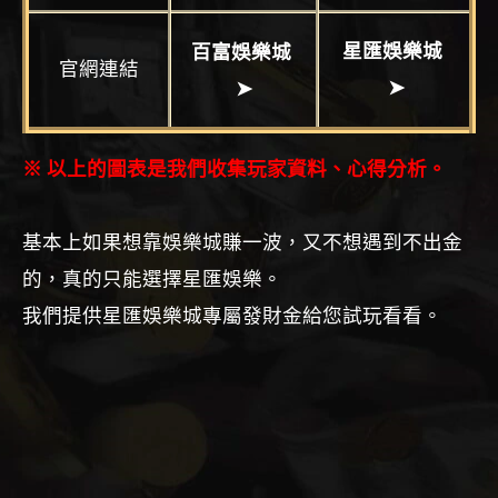
星匯娛樂城
百富
娛樂城
官網連結
➤
➤
※ 以上的圖表是我們收集玩家資料、心得分析。
基本上如果想靠娛樂城賺一波，又不想遇到不出金
的，真的只能選擇星匯娛樂。
我們提供星匯娛樂城專屬發財金給您試玩看看。