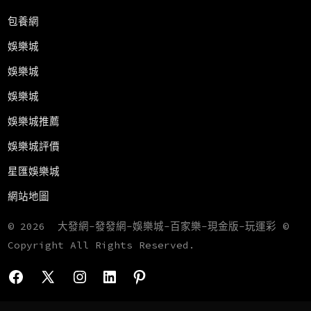
包養網
娛樂城
娛樂城
娛樂城
娛樂城推薦
娛樂城評價
星匯娛樂城
網站地圖
© 2026
大發網-發發網-娛樂城-百家樂-現金版-玩運彩 ©
Copyright All Rights Reserved.