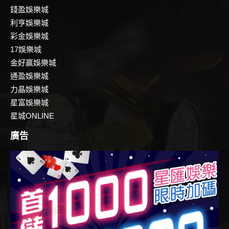
錢盈娛樂城
利亨娛樂城
彩金娛樂城
17娛樂城
金好贏娛樂城
通盈娛樂城
力晶娛樂城
星富娛樂城
星城ONLINE
廣告