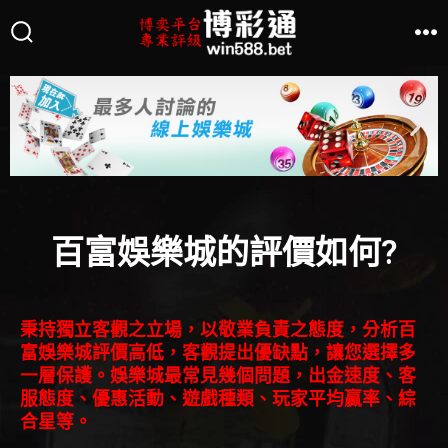
百富娛樂城的評價如何?
秉持獨立客觀之立場，以敬業負責之態度，分析百
富
娛樂城評價高低，客觀提出優缺點，讓您選擇多
一層保護。娛樂城最常見幾個問題，出金速度、客
服態度、優惠活動、遊戲種類、玩家平均贏率、綜
合星等。