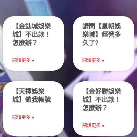
【金鈦城娛樂
請問【星朝娛
城】不出款！
樂城】經營多
怎麼辦？
久了?
閱讀更多 »
閱讀更多 »
【天擇娛樂
【金好勝娛樂
城】鎖我帳號
城】不出款！
怎麼辦？
閱讀更多 »
閱讀更多 »