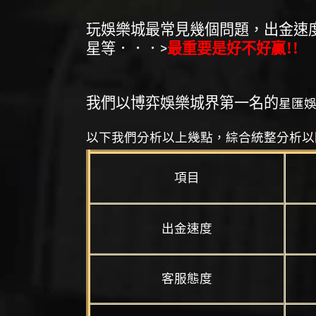
玩娛樂城最常見幾個問題，出金速
星等．．．
>
最重要是好不好贏!!
我們以博弈娛樂城界第一名的
星匯
以下我們分析以上幾點，綜合統整分析以
項目
出金速度
客服態度