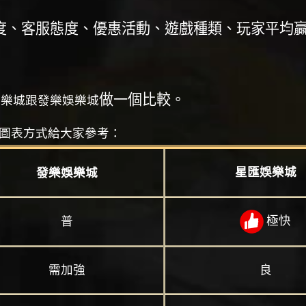
度、客服態度、優惠活動、遊戲種類、玩家平均
做一個比較。
娛樂城
跟發樂
娛樂城
圖表方式給大家參考：
星匯娛樂城
發樂
娛樂城
極快
普
需加強
良