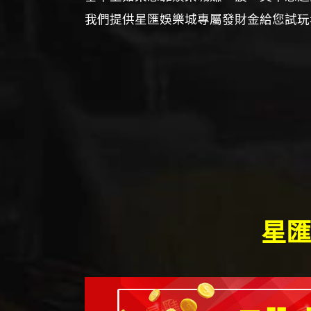
我們提供星匯娛樂城專屬發財金給您試玩
星匯