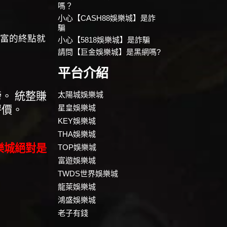
嗎？
小心【CASH88娛樂城】是詐
騙
富的終點就
小心【5818娛樂城】是詐騙
請問【巨金娛樂城】是黑網嗎?
平台介紹
榜。
統整賺
太陽城娛樂城
評價。
星皇娛樂城
KEY娛樂城
THA娛樂城
樂城絕對是
TOP娛樂城
富遊娛樂城
TWDS世界娛樂城
龍萊娛樂城
鴻盛娛樂城
老子有錢