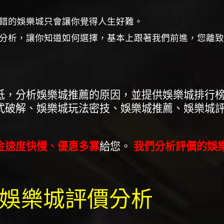
錯的娛樂城只會讓你覺得人生好難。
分析，讓你知道如何選擇，基本上跟著我們前進，您離致
低，分析娛樂城推薦的原因，並提供娛樂城排行
式破解、娛樂城玩法密技、娛樂城推薦、娛樂城
金速度快慢、優惠多寡
給您。
我們分析評價的娛
娛樂城
評價分析