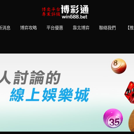
新消息
博弈攻略
平台優惠
靠北博弈
聯絡我們
【推