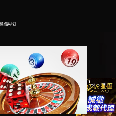
薦娛樂城】