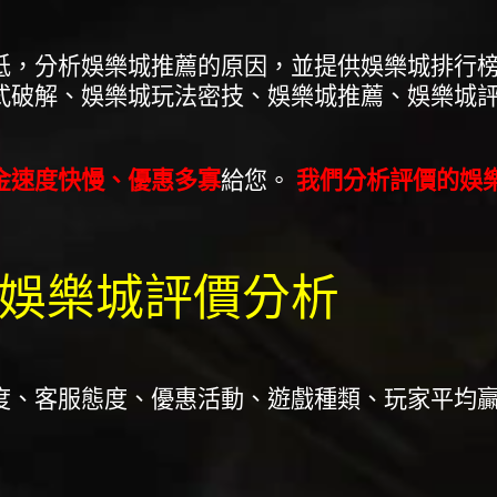
低，分析娛樂城推薦的原因，並提供娛樂城排行
式破解、娛樂城玩法密技、娛樂城推薦、娛樂城
金速度快慢、優惠多寡
給您。
我們分析評價的娛
娛樂城
評價分析
度、客服態度、優惠活動、遊戲種類、玩家平均