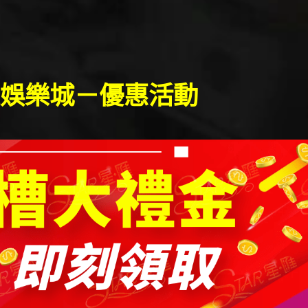
娛樂城－優惠活動