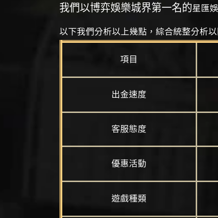
我們以博弈娛樂城界第一名的
星匯
以下我們分析以上幾點，綜合統整分析以
項目
出金速度
客服態度
優惠活動
遊戲種類