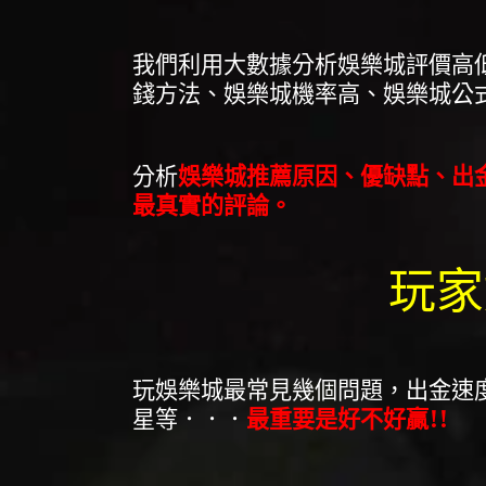
我們利用大數據分析娛樂城評價高
錢方法、娛樂城機率高、娛樂城公
分析
娛樂城推薦原因、優缺點、出
最真實的評論。
玩家
玩娛樂城最常見幾個問題，出金速
星等．．．
最重要是好不好贏!!