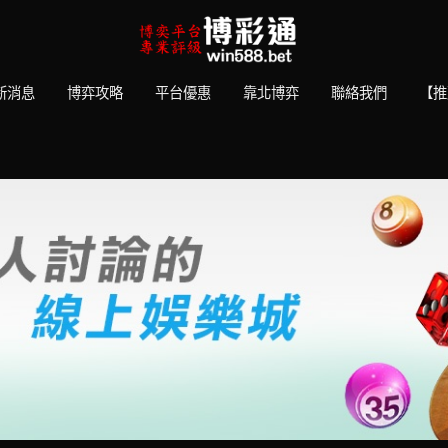
新消息
博弈攻略
平台優惠
靠北博弈
聯絡我們
【推