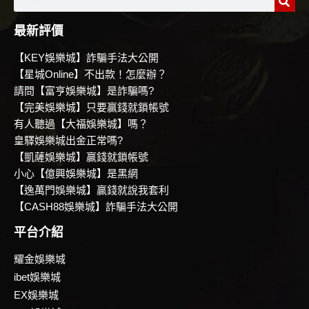
最新評價
【KEY娛樂城】詐騙手法大公開
【星城Online】不出款！怎麼辦？
請問【富亨娛樂城】是詐騙嗎?
【完美娛樂城】只要贏錢就鎖帳號
有人聽過【大福娛樂城】嗎？
皇驛娛樂城出金正常嗎?
【凱薩娛樂城】贏錢就鎖帳號
小心【億興娛樂城】是黑網
【逸萬門娛樂城】贏錢就說我套利
【CASH88娛樂城】詐騙手法大公開
平台介紹
耀金娛樂城
ibet娛樂城
EX娛樂城