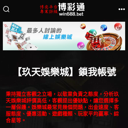
【玖天娛樂城】鎖我帳號
秉持獨立客觀之立場，以敬業負責之態度，分析玖
天
娛樂城評價高低，客觀提出優缺點，讓您選擇多
一層保護。娛樂城最常見幾個問題，出金速度、客
服態度、優惠活動、遊戲種類、玩家平均贏率、綜
合星等。