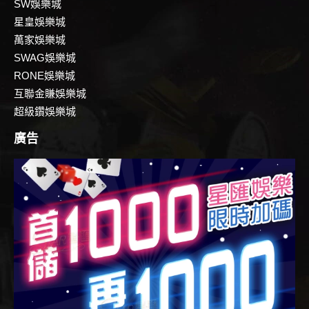
SW娛樂城
星皇娛樂城
萬家娛樂城
SWAG娛樂城
RONE娛樂城
互聯金賺娛樂城
超級鑽娛樂城
廣告