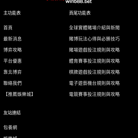
主功能表
頁尾功能表
首頁
全球實體賭場介紹與新聞
最新消息
賭博玩法心得與必勝技巧
博弈攻略
賭場遊戲投注規則與攻略
平台優惠
體育賽事投注規則與攻略
靠北博弈
棋牌遊戲投注規則與攻略
聯絡我們
電子遊藝機台規則與攻略
【推薦娛樂城】
電競賽事投注規則與攻略
友站連結
包養網