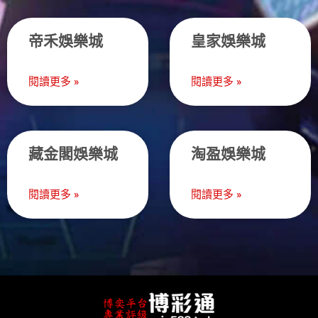
帝禾娛樂城
皇家娛樂城
閱讀更多 »
閱讀更多 »
藏金閣娛樂城
淘盈娛樂城
閱讀更多 »
閱讀更多 »