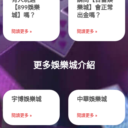
【899娛樂
樂城】會正常
城】嗎？
出金嗎？
閱讀更多 »
閱讀更多 »
更多娛樂城介紹
宇博娛樂城
中華娛樂城
閱讀更多 »
閱讀更多 »