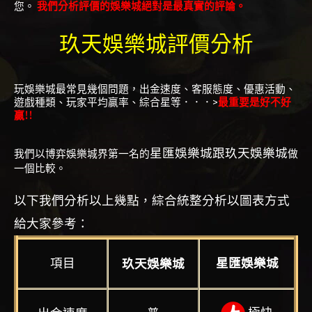
您。
我們分析評價的娛樂城絕對是最真實的評論。
玖天娛樂城
評價分析
玩娛樂城最常見幾個問題，出金速度、客服態度、優惠活動、
遊戲種類、玩家平均贏率、綜合星等．．．
>
最重要是好不好
贏!!
星匯娛樂城
跟玖天
娛樂城
我們以博弈娛樂城界第一名的
做
一個比較。
以下我們分析以上幾點，綜合統整分析以圖表方式
給大家參考：
項目
星匯娛樂城
玖天
娛樂城