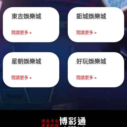
東吉娛樂城
鉅城娛樂城
閱讀更多 »
閱讀更多 »
星朝娛樂城
好玩娛樂城
閱讀更多 »
閱讀更多 »