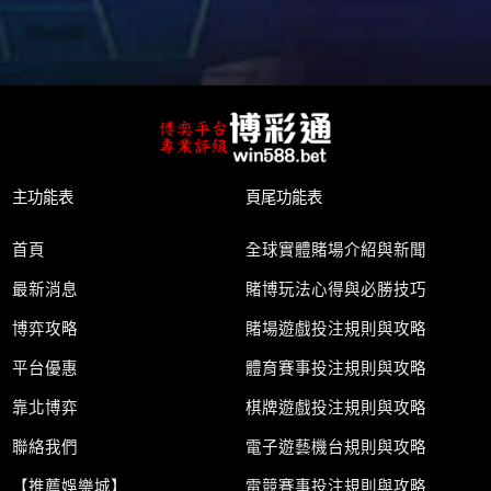
主功能表
頁尾功能表
首頁
全球實體賭場介紹與新聞
最新消息
賭博玩法心得與必勝技巧
博弈攻略
賭場遊戲投注規則與攻略
平台優惠
體育賽事投注規則與攻略
靠北博弈
棋牌遊戲投注規則與攻略
聯絡我們
電子遊藝機台規則與攻略
【推薦娛樂城】
電競賽事投注規則與攻略