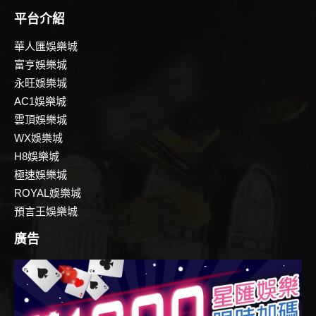
平台介紹
華人匯娛樂城
富亨娛樂城
永旺娛樂城
AC1娛樂城
雲頂娛樂城
WX娛樂城
H8娛樂城
極速娛樂城
ROYAL娛樂城
預言王娛樂城
廣告