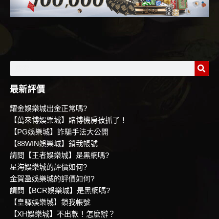
最新評價
耀金娛樂城出金正常嗎?
【萬來博娛樂城】賭博機房被抓了！
【PG娛樂城】詐騙手法大公開
【88WIN娛樂城】鎖我帳號
請問【王者娛樂城】是黑網嗎?
星海娛樂城的評價如何?
金賀盈娛樂城的評價如何?
請問【BCR娛樂城】是黑網嗎?
【皇驛娛樂城】鎖我帳號
【XH娛樂城】不出款！怎麼辦？