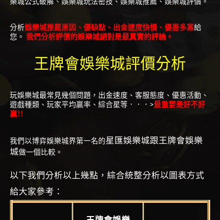
樂城公式破解、娛樂城玩法密技、娛樂城推薦、娛樂城評價。
分析
娛樂城推薦原因、優缺點、出金速度快慢、優惠多寡
給
您。
我們分析評價的娛樂城絕對是最真實的評論。
王牌會娛樂城
評價分析
玩娛樂城最常見幾個問題，出金速度、客服態度、優惠活動、
遊戲種類、玩家平均贏率、綜合星等．．．
>
最重要是好不好
贏!!
星匯娛樂城
跟王牌會
娛樂
我們以博弈娛樂城界第一名的
城
做一個比較。
以下我們分析以上幾點，綜合統整分析以圖表方式
給大家參考：
王牌會
娛樂