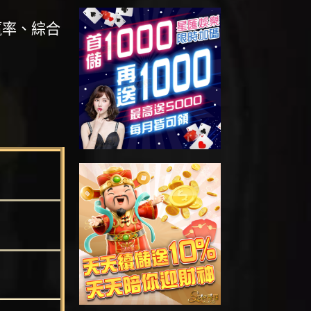
贏率、綜合