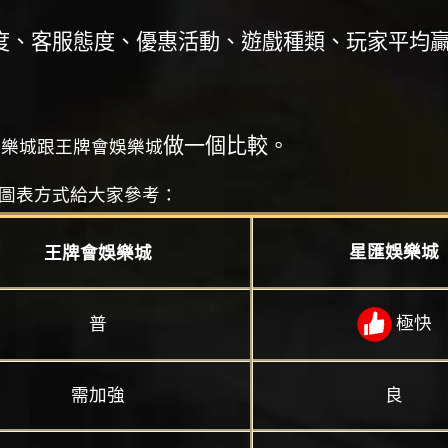
度、客服態度、優惠活動、遊戲種類、玩家平均
做一個比較。
娛樂城
跟王牌會
娛樂城
圖表方式給大家參考：
星匯娛樂城
王牌會
娛樂城
極快
普
需加強
良