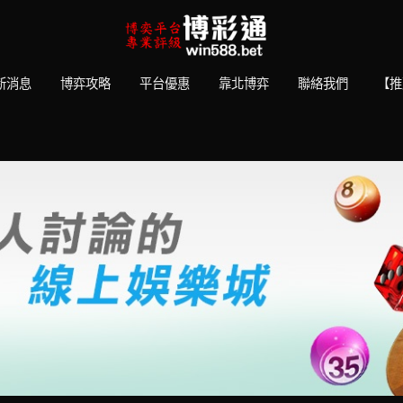
新消息
博弈攻略
平台優惠
靠北博弈
聯絡我們
【推