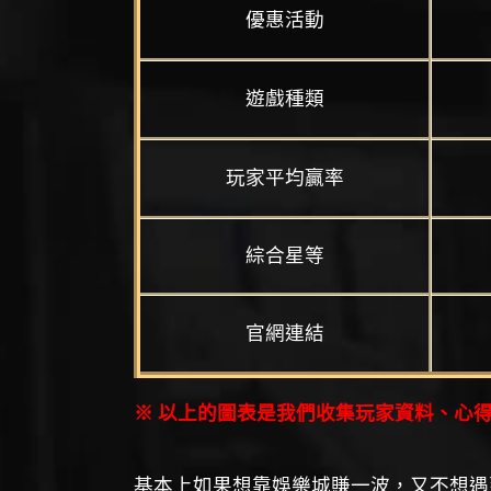
優惠活動
遊戲種類
玩家平均贏率
綜合星等
官網連結
※ 以上的圖表是我們收集玩家資料、心
基本上如果想靠娛樂城賺一波，又不想遇