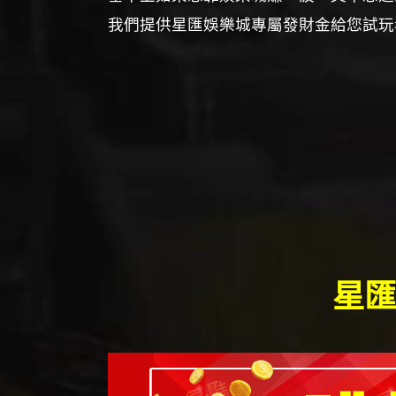
我們提供星匯娛樂城專屬發財金給您試玩
星匯