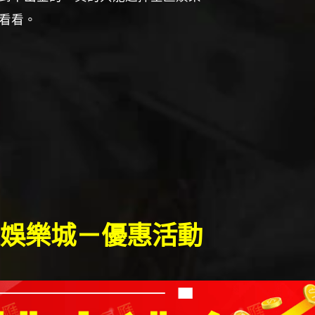
看看。
娛樂城－優惠活動