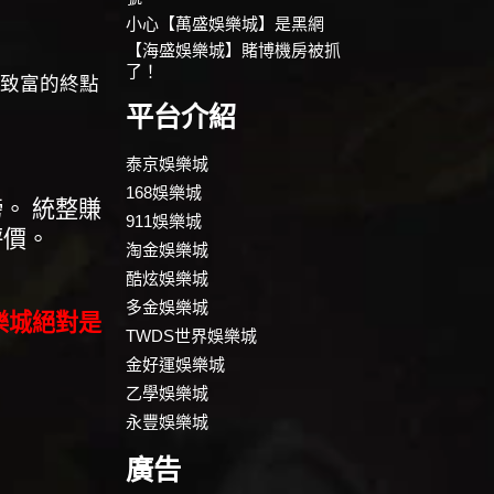
小心【萬盛娛樂城】是黑網
【海盛娛樂城】賭博機房被抓
了！
致富的終點
平台介紹
泰京娛樂城
168娛樂城
榜。
統整賺
911娛樂城
評價。
淘金娛樂城
酷炫娛樂城
多金娛樂城
樂城絕對是
TWDS世界娛樂城
金好運娛樂城
乙學娛樂城
永豐娛樂城
廣告