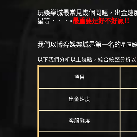
玩娛樂城最常見幾個問題，出金速
星等．．．
>
最重要是好不好贏!!
我們以博弈娛樂城界第一名的
星匯
以下我們分析以上幾點，綜合統整分析以
項目
出金速度
客服態度