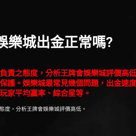
娛樂城出金正常嗎?
負責之態度，分析王牌會
娛樂城評價高
保護。娛樂城最常見幾個問題，出金速
玩家平均贏率、綜合星等。
態度，分析王牌會娛樂城評價高低。