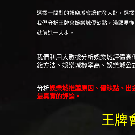
選擇一間對的娛樂城會讓你發大財，選擇
我們分析王牌會娛樂城優缺點，淺顯易懂
就前進一大步。
我們利用大數據分析娛樂城評價高
錢方法、娛樂城機率高、娛樂城公
分析
娛樂城推薦原因、優缺點、出
最真實的評論。
王牌