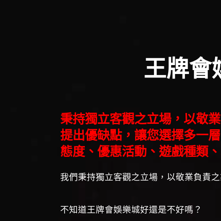
王牌會
秉持獨立客觀之立場，以敬業
提出優缺點，讓您選擇多一層
態度、優惠活動、遊戲種類、
我們秉持獨立客觀之立場，以敬業負責之
不知道王牌會娛樂城好還是不好嗎？