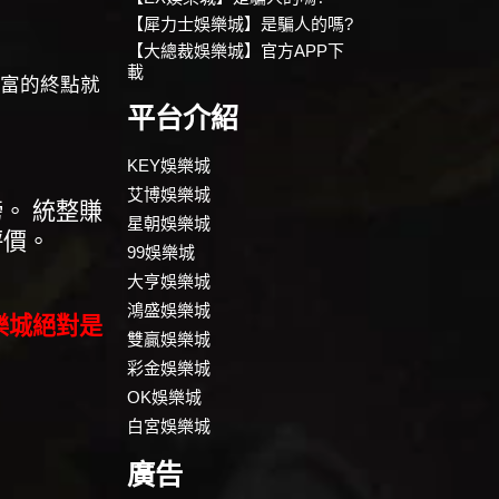
【犀力士娛樂城】是騙人的嗎?
【大總裁娛樂城】官方APP下
載
富的終點就
平台介紹
KEY娛樂城
艾博娛樂城
榜。
統整賺
星朝娛樂城
評價。
99娛樂城
大亨娛樂城
鴻盛娛樂城
樂城絕對是
雙贏娛樂城
彩金娛樂城
OK娛樂城
白宮娛樂城
廣告