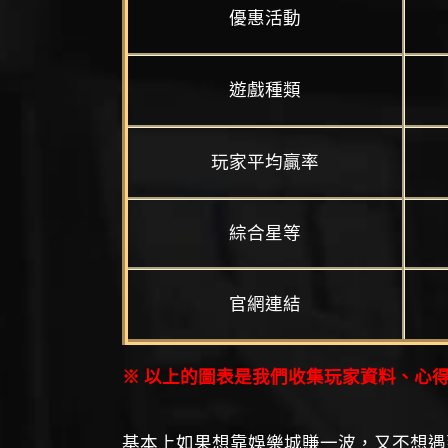
優惠活動
遊戲種類
玩家平均贏率
綜合星等
官網連結
※ 以上的圖表是我們收集玩家資料、心
基本上如果想靠娛樂城賺一波，又不想遇