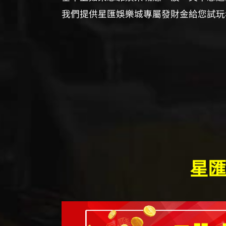
我們提供星匯娛樂城專屬發財金給您試玩
星匯