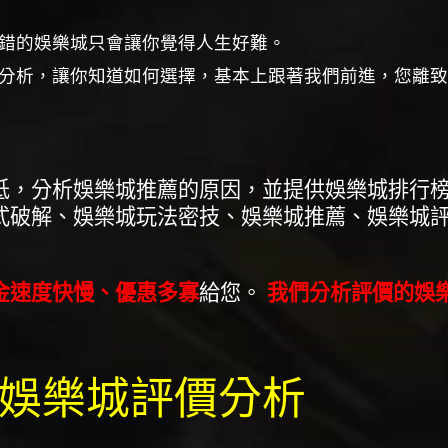
錯的娛樂城只會讓你覺得人生好難。
分析，讓你知道如何選擇，基本上跟著我們前進，您離致
低，分析娛樂城推薦的原因，並提供娛樂城排行
式破解、娛樂城玩法密技、娛樂城推薦、娛樂城
金速度快慢、優惠多寡
給您。
我們分析評價的娛
娛樂城
評價分析