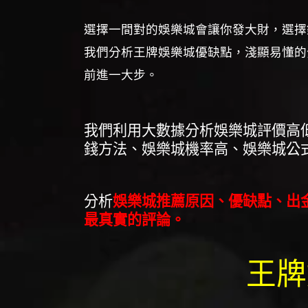
選擇一間對的娛樂城會讓你發大財，選擇
我們分析王牌娛樂城優缺點，淺顯易懂的
前進一大步。
我們利用大數據分析娛樂城評價高
錢方法、娛樂城機率高、娛樂城公
分析
娛樂城推薦原因、優缺點、出
最真實的評論。
王牌