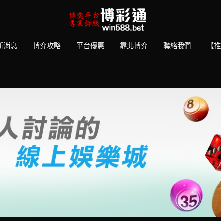
新消息
博弈攻略
平台優惠
靠北博弈
聯絡我們
【推