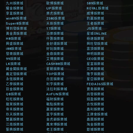
九州娛樂城
歐博娛樂城
589娛樂城
耀金娛樂城
UP娛樂城
ROYAL娛樂城
享富娛樂城
樂虎娛樂城
威博娛樂城
win89娛樂城
2580娛樂城
豹贏娛樂城
Super8娛樂城
天辰娛樂城
王者娛樂城
博到發娛樂城
17娛樂城
JS娛樂城
黃金貴娛樂城
泊樂娛樂城
星城ONLINE
H8娛樂城
仟匯娛樂城
極速娛樂城
興盛娛樂城
金好運娛樂城
興旺發娛樂城
i88娛樂城
好玩娛樂城
雲頂娛樂城
發樂娛樂城
金鼎娛樂城
神明娛樂城
99娛樂城
艾博娛樂城
CEO娛樂城
LK娛樂城
CASH88娛樂城
星富娛樂城
藏金閣娛樂城
星朝娛樂城
完美娛樂城
義定發娛樂城
TOP娛樂城
隆亨娛樂城
永恆娛樂城
白宮娛樂城
星亞娛樂城
乙學娛樂城
利亨娛樂城
FEIDA365娛樂城
巨金娛樂城
法拉利娛樂城
寶島娛樂城
Q8娛樂城
AirFUN娛樂城
尚發娛樂城
旺旺娛樂城
福財娛樂城
錢盈娛樂城
龍萊娛樂城
戰點娛樂城
合悅娛樂城
帝禾娛樂城
贏家娛樂城
鑫利娛樂城
玖天娛樂城
富亨娛樂城
王牌會娛樂城
雙贏娛樂城
金虎爺娛樂城
鑫展娛樂城
江南娛樂城
萬來博娛樂城
淘金娛樂城
聖典娛樂城
老王娛樂城
鉅城娛樂城