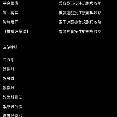
平台優惠
體育賽事投注規則與攻略
靠北博弈
棋牌遊戲投注規則與攻略
聯絡我們
電子遊藝機台規則與攻略
【推薦娛樂城】
電競賽事投注規則與攻略
友站連結
包養網
娛樂城
娛樂城
娛樂城
娛樂城推薦
娛樂城評價
星匯娛樂城