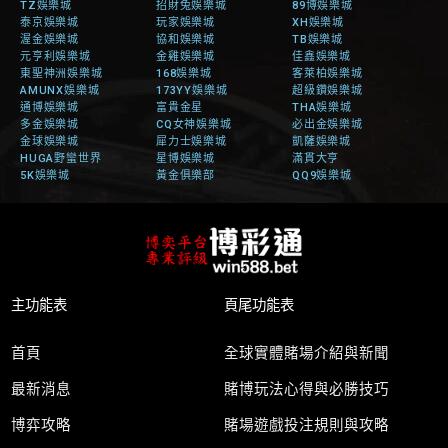
TZ娛樂城
招財兔娛樂城
89博娛樂城
泰京娛樂城
玩家娛樂城
XH娛樂城
渥金娛樂城
協和娛樂城
TB娛樂城
元亨利娛樂城
金雞娛樂城
佳鑫娛樂城
東聖神洲娛樂城
168娛樂城
客萊柏娛樂城
AMUNX娛樂城
173YY娛樂城
超級鑽娛樂城
通博娛樂城
富貴金星
THA娛樂城
多金娛樂城
CQ女神娛樂城
必出金娛樂城
金球娛樂城
犀力士娛樂城
凱薩娛樂城
HUGA野蠻世界
星博娛樂城
滿貫大亨
5K娛樂城
黃金俱樂部
QQ9娛樂城
主功能表
頁尾功能表
首頁
全球實體賭場介紹與新聞
最新消息
賭博玩法心得與必勝技巧
博弈攻略
賭場遊戲投注規則與攻略