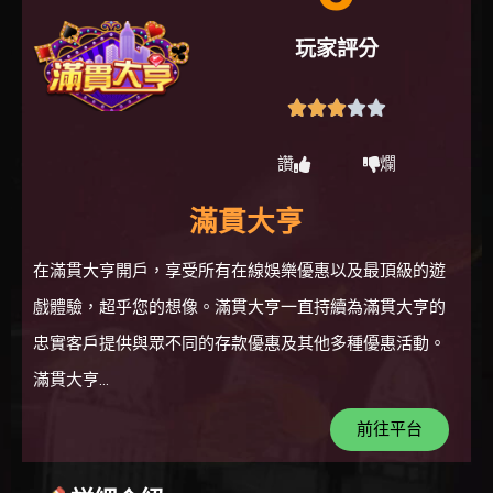
玩家評分





讚
爛
滿貫大亨
在滿貫大亨開戶，享受所有在線娛樂優惠以及最頂級的遊
戲體驗，超乎您的想像。滿貫大亨一直持續為滿貫大亨的
忠實客戶提供與眾不同的存款優惠及其他多種優惠活動。
滿貫大亨…
前往平台