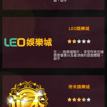
驗，超乎....
LEO娛樂城





在LEO娛樂城開戶， 享受所有在線
娛樂優惠以及最頂級的遊戲體驗，
超乎....
帝禾娛樂城




