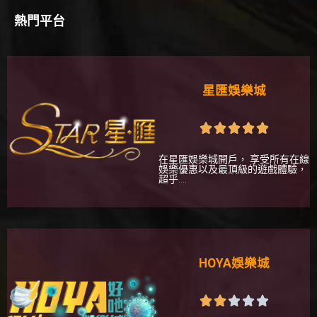
熱門平台
星匯娛樂城





在星匯娛樂城開戶， 享受所有在線
娛樂優惠以及最頂級的遊戲體驗，
超乎....
HOYA娛樂城




