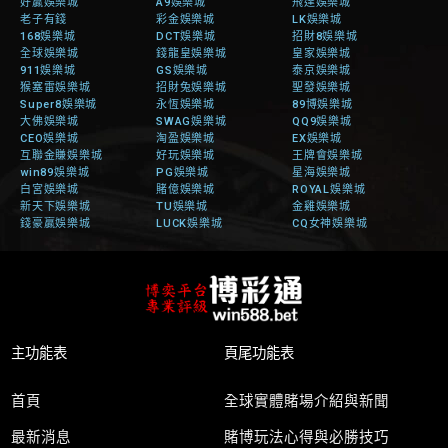
好贏娛樂城
A9娛樂城
飛達娛樂城
老子有錢
彩金娛樂城
LK娛樂城
168娛樂城
DCT娛樂城
招財8娛樂城
全球娛樂城
錢龍皇娛樂城
皇家娛樂城
911娛樂城
GS娛樂城
泰京娛樂城
猴塞雷娛樂城
招財兔娛樂城
聖發娛樂城
Super8娛樂城
永恆娛樂城
89博娛樂城
大佛娛樂城
SWAG娛樂城
QQ9娛樂城
CEO娛樂城
淘盈娛樂城
EX娛樂城
互聯金賺娛樂城
好玩娛樂城
王牌會娛樂城
win89娛樂城
PG娛樂城
星海娛樂城
白宮娛樂城
賭億娛樂城
ROYAL娛樂城
新天下娛樂城
TU娛樂城
金雞娛樂城
錢豪贏娛樂城
LUCK娛樂城
CQ女神娛樂城
主功能表
頁尾功能表
首頁
全球實體賭場介紹與新聞
最新消息
賭博玩法心得與必勝技巧