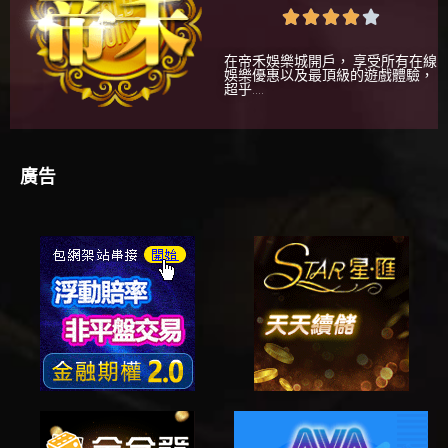





在帝禾娛樂城開戶， 享受所有在線
娛樂優惠以及最頂級的遊戲體驗，
超乎....
廣告