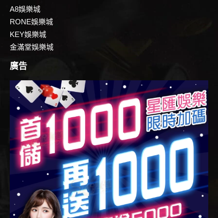
A8娛樂城
RONE娛樂城
KEY娛樂城
金滿堂娛樂城
廣告