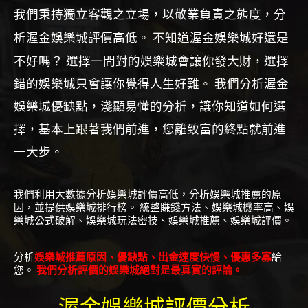
我們秉持獨立客觀之立場，以敬業負責之態度，分
評價高低。
好還是
析渥金
娛樂
城
不知道
渥金娛樂城
不好嗎？
選擇一間對的娛樂城會讓你發大財，選擇
錯的娛樂城只會讓你覺得人生好難。
我們分析
渥金
娛樂城
優缺點，淺顯易懂的分析，讓你知道如何選
擇，基本上跟著我們前進，您離致富的終點就前進
一大步。
我們利用大數據分析娛樂城評價高低，分析娛樂城推薦的原
因，並提供娛樂城排行榜。
統整賺錢方法、娛樂城機率高、娛
樂城公式破解、娛樂城玩法密技、娛樂城推薦、娛樂城評價。
分析
娛樂城推薦原因、優缺點、出金速度快慢、優惠多寡
給
您。
我們分析評價的娛樂城絕對是最真實的評論。
渥金娛樂城
評價分析