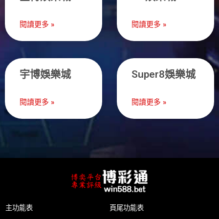
閱讀更多 »
閱讀更多 »
宇博娛樂城
Super8娛樂城
閱讀更多 »
閱讀更多 »
主功能表
頁尾功能表