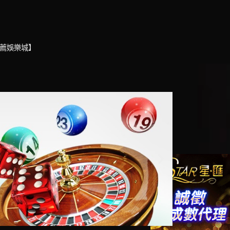
薦娛樂城】