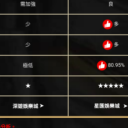
需加強
良
多
少
多
少
80.95%
極低
★
★★★★★
➤
星匯娛樂城
➤
深遊
娛樂城
得分析。