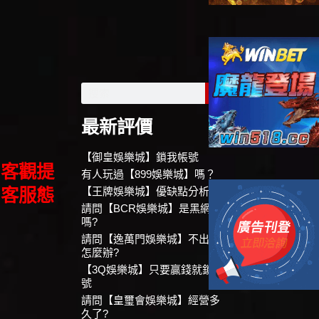
最新評價
【御皇娛樂城】鎖我帳號
，客觀提
有人玩過【899娛樂城】嗎？
、客服態
【王牌娛樂城】優缺點分析
請問【BCR娛樂城】是黑網
嗎?
請問【逸萬門娛樂城】不出款
怎麼辦?
【3Q娛樂城】只要贏錢就鎖帳
號
請問【皇璽會娛樂城】經營多
久了?