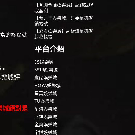
【互聯金賺娛樂城】贏錢就說
我套利
【預言王娛樂城】只要贏錢就
鎖帳號
【彩金娛樂城】超級爛贏錢就
富的終點就
封我帳號
平台介紹
JS娛樂城
榜。
5818娛樂城
娛樂城評
贏家娛樂城
HOYA娛樂城
星富娛樂城
TU娛樂城
樂城絕對是
星海娛樂城
財神娛樂城
金爽娛樂城
宇博娛樂城