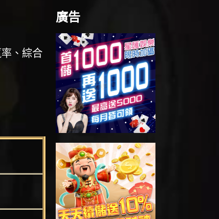
廣告
贏率、綜合