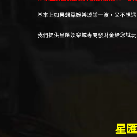
基本上如果想靠娛樂城賺一波，又不想遇
我們提供星匯娛樂城專屬發財金給您試玩
星匯