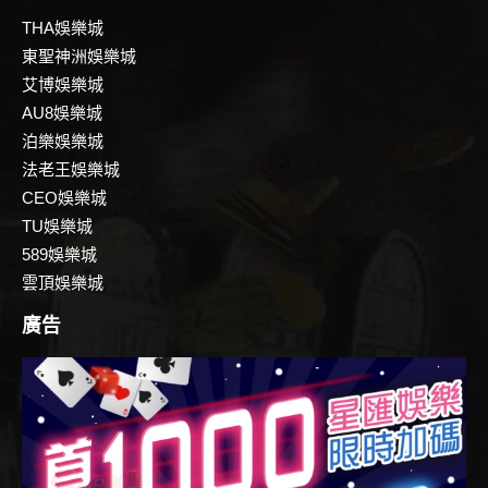
THA娛樂城
東聖神洲娛樂城
艾博娛樂城
AU8娛樂城
泊樂娛樂城
法老王娛樂城
CEO娛樂城
TU娛樂城
589娛樂城
雲頂娛樂城
廣告