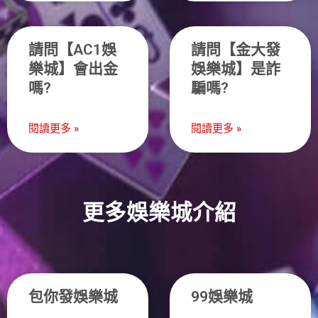
請問【AC1娛
請問【金大發
樂城】會出金
娛樂城】是詐
嗎?
騙嗎?
閱讀更多 »
閱讀更多 »
更多娛樂城介紹
包你發娛樂城
99娛樂城