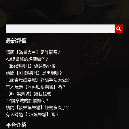
最新評價
請問【滿貫大亨】是詐騙嗎?
A9娛樂城的評價如何?
【ibet娛樂城】優缺點分析
請問【XH娛樂城】是黑網嗎?
【娜希雅娛樂城】詐騙手法大公開
有人玩過【添添旺娛樂城】嗎？
【ibet娛樂城】鎖我帳號
TZ娛樂城的評價如何?
請問【發樂娛樂城】經營多久了?
有人聽過【DS娛樂城】嗎？
平台介紹