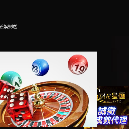
薦娛樂城】