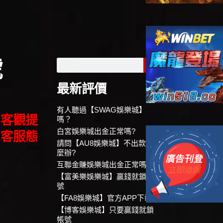
號
最新評價
有人聽過【SWAG娛樂城】
，客觀提
嗎？
白宮娛樂城出金正常嗎?
、客服態
請問【AU8娛樂城】不出款怎
麼辦?
互聯金賺娛樂城出金正常嗎?
【富美樂娛樂城】贏錢就鎖帳
號
【FA8娛樂城】官方APP下載
【博客娛樂城】只要贏錢就鎖
帳號