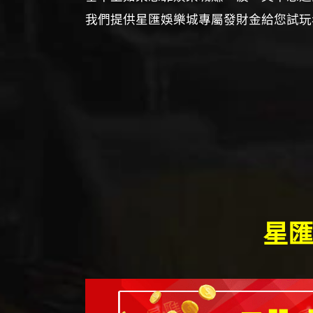
我們提供星匯娛樂城專屬發財金給您試玩
星匯