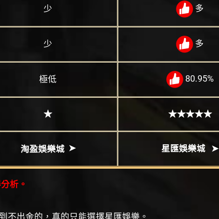
多
少
多
少
80.95%
極低
★
★★★★★
➤
星匯娛樂城
➤
淘盈
娛樂城
得分析。
到不出金的，真的只能選擇星匯娛樂。