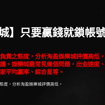
城】只要贏錢就鎖帳
負責之態度，分析淘盈
娛樂城評價高低
護。娛樂城最常見幾個問題，出金速度
家平均贏率、綜合星等。
態度，分析淘盈娛樂城評價高低。