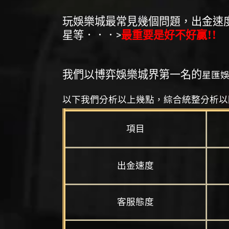
玩娛樂城最常見幾個問題，出金速
星等．．．
>
最重要是好不好贏!!
我們以博弈娛樂城界第一名的
星匯
以下我們分析以上幾點，綜合統整分析以
項目
出金速度
客服態度