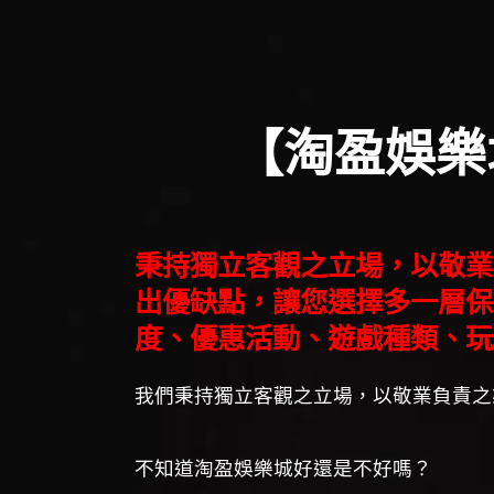
【淘盈娛樂
秉持獨立客觀之立場，以敬業
出優缺點，讓您選擇多一層保
度、優惠活動、遊戲種類、玩
我們秉持獨立客觀之立場，以敬業負責之
不知道淘盈娛樂城好還是不好嗎？