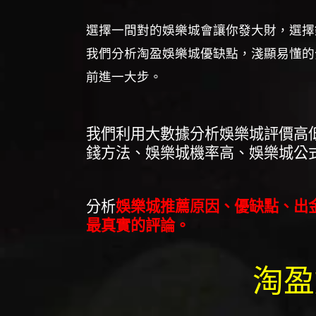
選擇一間對的娛樂城會讓你發大財，選擇
我們分析淘盈娛樂城優缺點，淺顯易懂的
前進一大步。
我們利用大數據分析娛樂城評價高
錢方法、娛樂城機率高、娛樂城公
分析
娛樂城推薦原因、優缺點、出
最真實的評論。
淘盈