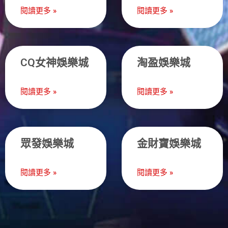
閱讀更多 »
閱讀更多 »
CQ女神娛樂城
淘盈娛樂城
閱讀更多 »
閱讀更多 »
眾發娛樂城
金財寶娛樂城
閱讀更多 »
閱讀更多 »