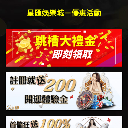
星匯娛樂城－優惠活動