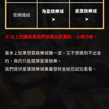
星匯娛樂城
淘盈
娛樂城
官網連結
➤
➤
※ 以上的圖表是我們收集玩家資料、心得分析。
基本上如果想靠娛樂城賺一波，又不想遇到不出金
的，真的只能選擇星匯娛樂。
我們提供星匯娛樂城專屬發財金給您試玩看看。