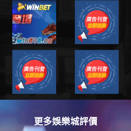
更多娛樂城評價