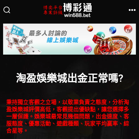
淘盈娛樂城出金正常嗎?
秉持獨立客觀之立場，以敬業負責之態度，分析淘
盈
娛樂城評價高低，客觀提出優缺點，讓您選擇多
一層保護。娛樂城最常見幾個問題，出金速度、客
服態度、優惠活動、遊戲種類、玩家平均贏率、綜
合星等。