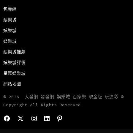
包養網
娛樂城
娛樂城
娛樂城
娛樂城推薦
娛樂城評價
星匯娛樂城
網站地圖
© 2026
大發網-發發網-娛樂城-百家樂-現金版-玩運彩 ©
Copyright All Rights Reserved.