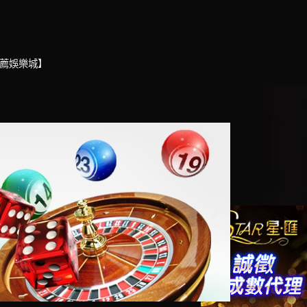
薦娛樂城】