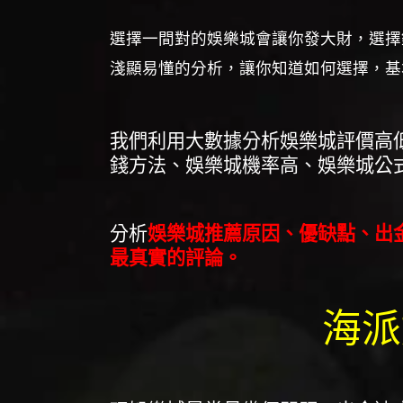
選擇一間對的娛樂城會讓你發大財，選擇
淺顯易懂的分析，讓你知道如何選擇，基
我們利用大數據分析娛樂城評價高
錢方法、娛樂城機率高、娛樂城公
分析
娛樂城推薦原因、優缺點、出
最真實的評論。
海派