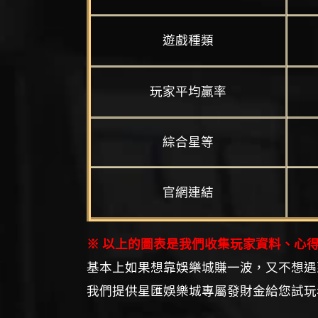
遊戲種類
玩家平均贏率
綜合星等
官網連結
※ 以上的圖表是我們收集玩家資料、心
基本上如果想靠娛樂城賺一波，又不想遇
我們提供星匯娛樂城專屬發財金給您試玩