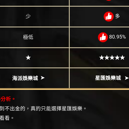
多
少
80.95%
極低
★
★★★★★
➤
星匯娛樂城
➤
海派
娛樂城
得分析。
到不出金的，真的只能選擇星匯娛樂。
看看。