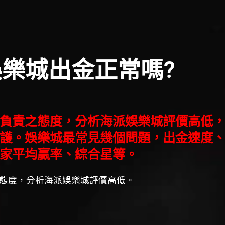
樂城出金正常嗎?
負責之態度，分析海派
娛樂城評價高低
護。娛樂城最常見幾個問題，出金速度
家平均贏率、綜合星等。
態度，分析海派娛樂城評價高低。