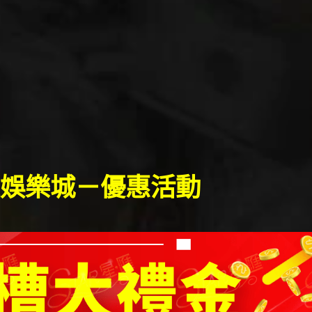
娛樂城－優惠活動