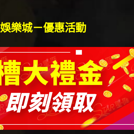
娛樂城－優惠活動