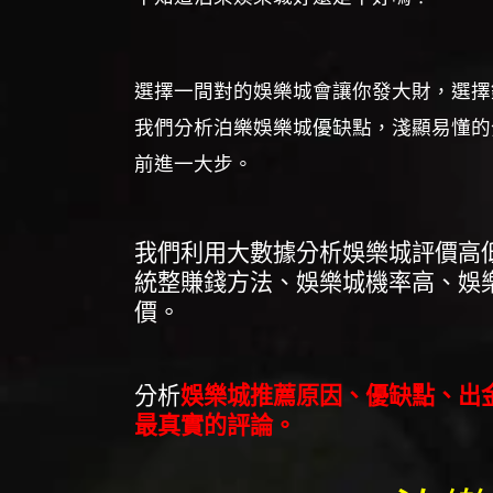
選擇一間對的娛樂城會讓你發大財，選擇
我們分析泊樂娛樂城優缺點，淺顯易懂的
前進一大步。
我們利用大數據分析娛樂城評價高
統整賺錢方法、娛樂城機率高、娛
價。
分析
娛樂城推薦原因、優缺點、出
最真實的評論。