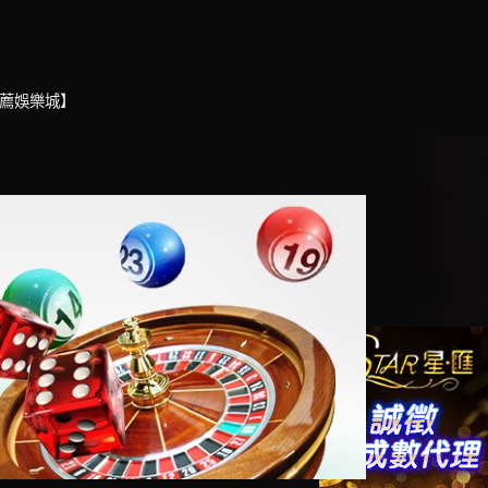
薦娛樂城】