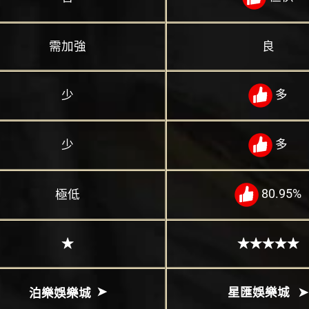
需加強
良
多
少
多
少
80.95%
極低
★
★★★★★
➤
星匯娛樂城
➤
泊樂
娛樂城