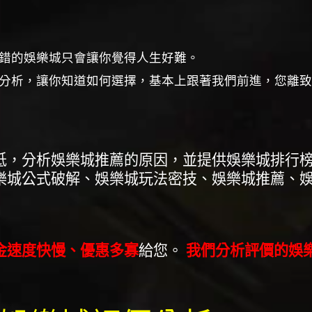
錯的娛樂城只會讓你覺得人生好難。
分析，讓你知道如何選擇，基本上跟著我們前進，您離致
低，分析娛樂城推薦的原因，並提供娛樂城排行
樂城公式破解、娛樂城玩法密技、娛樂城推薦、
金速度快慢、優惠多寡
給您。
我們分析評價的娛