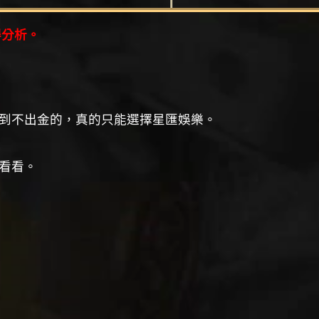
得分析。
到不出金的，真的只能選擇星匯娛樂。
看看。