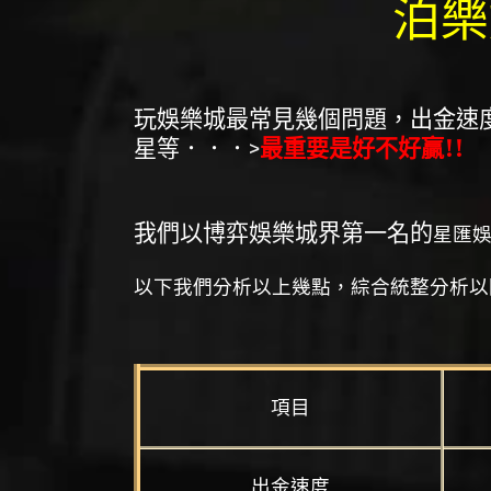
泊樂
玩娛樂城最常見幾個問題，出金速
星等．．．
>
最重要是好不好贏!!
我們以博弈娛樂城界第一名的
星匯
以下我們分析以上幾點，綜合統整分析以
項目
出金速度