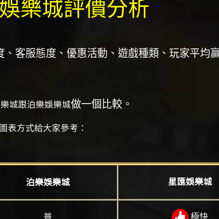
娛樂城
評價分析
度、客服態度、優惠活動、遊戲種類、玩家平均
做一個比較。
娛樂城
跟泊樂
娛樂城
圖表方式給大家參考：
星匯娛樂城
泊樂
娛樂城
極快
普