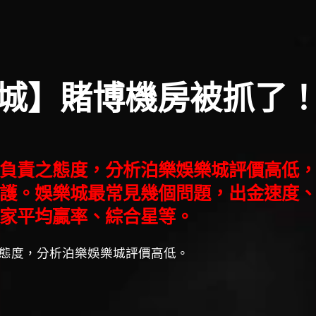
城】賭博機房被抓了
負責之態度，分析泊樂
娛樂城評價高低
護。娛樂城最常見幾個問題，出金速度
家平均贏率、綜合星等。
態度，分析泊樂娛樂城評價高低。