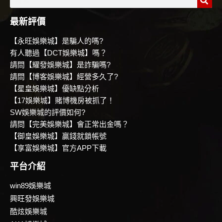
最新評價
【永旺娛樂城】是騙人的嗎?
有人聽過【DCT娛樂城】嗎？
請問【耀發娛樂城】是詐騙嗎?
請問【博客娛樂城】經營多久了?
【星皇娛樂城】優缺點分析
【17娛樂城】賭博機房被抓了！
SW娛樂城的評價如何?
請問【完美娛樂城】會正常出金嗎？
【御皇娛樂城】贏錢就鎖帳號
【享富娛樂城】官方APP下載
平台介紹
win89娛樂城
興旺發娛樂城
酷炫娛樂城