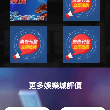
更多娛樂城評價