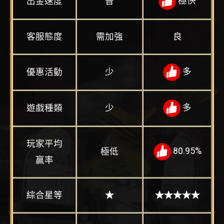
極快
出金速度
普
客服態度
需加強
良
多
優惠活動
少
多
遊戲種類
少
玩家平均
80.95%
極低
贏率
綜合星等
★
★★★★★