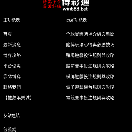
主功能表
頁尾功能表
首頁
全球實體賭場介紹與新聞
最新消息
賭博玩法心得與必勝技巧
博弈攻略
賭場遊戲投注規則與攻略
平台優惠
體育賽事投注規則與攻略
靠北博弈
棋牌遊戲投注規則與攻略
聯絡我們
電子遊藝機台規則與攻略
【推薦娛樂城】
電競賽事投注規則與攻略
友站連結
包養網