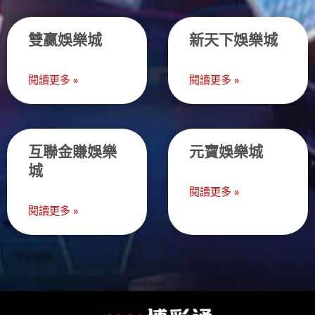
雙贏娛樂城
新天下娛樂城
閱讀更多 »
閱讀更多 »
互聯金賺娛樂
元寶娛樂城
城
閱讀更多 »
閱讀更多 »