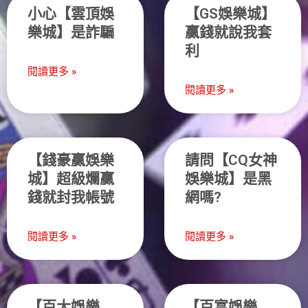
小心【雲頂娛
【GS娛樂城】
樂城】是詐騙
贏錢就說我套
利
閱讀更多 »
閱讀更多 »
【錢豪贏娛樂
請問【CQ女神
城】超級爛贏
娛樂城】是黑
錢就封我帳號
網嗎?
閱讀更多 »
閱讀更多 »
【百大娛樂
【百富娛樂