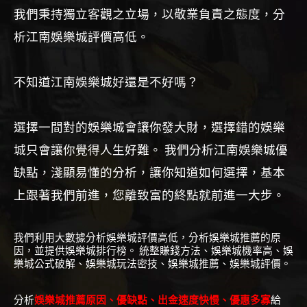
我們秉持獨立客觀之立場，以敬業負責之態度，分
析江南娛樂城評價高低。
不知道江南娛樂城好還是不好嗎？
選擇一間對的娛樂城會讓你發大財，選擇錯的娛樂
城只會讓你覺得人生好難。
我們分析江南娛樂城優
缺點，淺顯易懂的分析，讓你知道如何選擇，基本
上跟著我們前進，您離致富的終點就前進一大步。
我們利用大數據分析娛樂城評價高低，分析娛樂城推薦的原
因，並提供娛樂城排行榜。
統整賺錢方法、娛樂城機率高、娛
樂城公式破解、娛樂城玩法密技、娛樂城推薦、娛樂城評價。
分析
娛樂城推薦原因、優缺點、出金速度快慢、優惠多寡
給