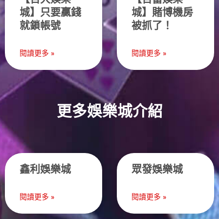
城】只要贏錢
城】賭博機房
就鎖帳號
被抓了！
閱讀更多 »
閱讀更多 »
更多娛樂城介紹
鑫利娛樂城
眾發娛樂城
閱讀更多 »
閱讀更多 »