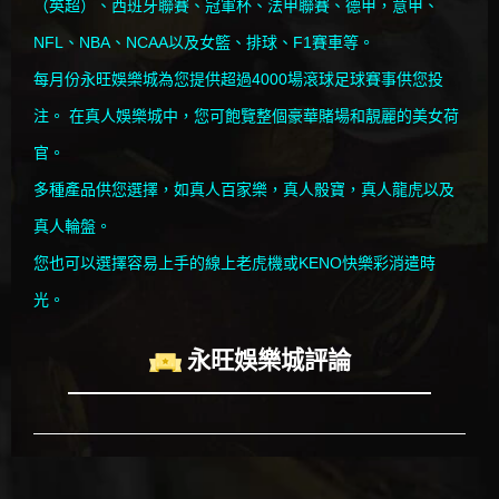
（英超）、西班牙聯賽、冠軍杯、法甲聯賽、德甲，意甲、
NFL、NBA、NCAA以及女籃、排球、F1賽車等。
每月份
永旺
娛樂城為您提供超過4000場滾球足球賽事供您投
注。 在真人娛樂城中，您可飽覽整個豪華賭場和靚麗的美女荷
官。
多種產品供您選擇，如真人百家樂，真人骰寶，真人龍虎以及
真人輪盤。
您也可以選擇容易上手的線上老虎機或KENO快樂彩消遣時
光。
永旺娛樂城
評論