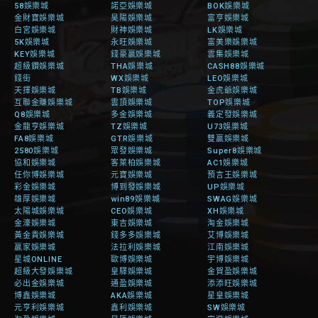
58娛樂城
諾亞娛樂城
BOK娛樂城
金財寶娛樂城
昊陽娛樂城
富亨娛樂城
白宮娛樂城
財神娛樂城
LK娛樂城
5K娛樂城
永旺娛樂城
富美樂娛樂城
KEY娛樂城
錢豪贏娛樂城
雲集娛樂城
超級鑽娛樂城
THA娛樂城
CASH88娛樂城
錢街
WX娛樂城
LEO娛樂城
天擇娛樂城
TB娛樂城
金虎爺娛樂城
互聯金賺娛樂城
雲頂娛樂城
TOP娛樂城
Q8娛樂城
多金娛樂城
義定發娛樂城
金龍亨娛樂城
TZ娛樂城
U73娛樂城
FA8娛樂城
GTR娛樂城
雙贏娛樂城
2580娛樂城
眾發娛樂城
Super8娛樂城
協和娛樂城
客萊柏娛樂城
AC1娛樂城
任你博娛樂城
元寶娛樂城
預言王娛樂城
彩金娛樂城
博到發娛樂城
UP娛樂城
雄厚娛樂城
win89娛樂城
SWAG娛樂城
太陽城娛樂城
CEO娛樂城
XH娛樂城
金濠娛樂城
東吉娛樂城
淘金娛樂城
黃金貴娛樂城
錢多多娛樂城
艾博娛樂城
贏家娛樂城
法拉利娛樂城
江南娛樂城
星城ONLINE
歐博娛樂城
宇博娛樂城
超級大發娛樂城
皇驛娛樂城
金賀盈娛樂城
必出金娛樂城
通盈娛樂城
添添旺娛樂城
博鑫娛樂城
AKA娛樂城
星皇娛樂城
元亨利娛樂城
鑫利娛樂城
SW娛樂城