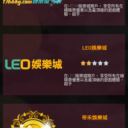
在HOYA娛樂城開戶， 享受所有在
線娛樂優惠以及最頂級的遊戲體
驗，超乎....
LEO娛樂城





在LEO娛樂城開戶， 享受所有在線
娛樂優惠以及最頂級的遊戲體驗，
超乎....
帝禾娛樂城