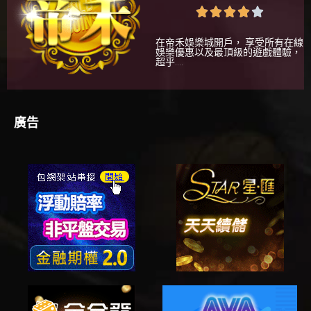





在帝禾娛樂城開戶， 享受所有在線
娛樂優惠以及最頂級的遊戲體驗，
超乎....
廣告