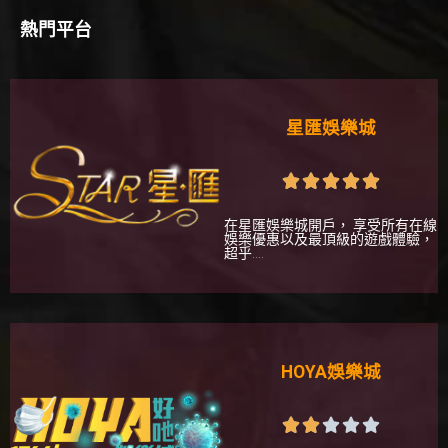
熱門平台
星匯娛樂城





在星匯娛樂城開戶， 享受所有在線
娛樂優惠以及最頂級的遊戲體驗，
超乎....
HOYA娛樂城




