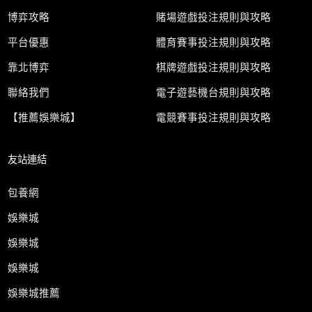
博弈攻略
賭場遊戲投注規則與攻略
平台優惠
體育賽事投注規則與攻略
靠北博弈
棋牌遊戲投注規則與攻略
聯絡我們
電子遊藝機台規則與攻略
【推薦娛樂城】
電競賽事投注規則與攻略
友站連結
包養網
娛樂城
娛樂城
娛樂城
娛樂城推薦