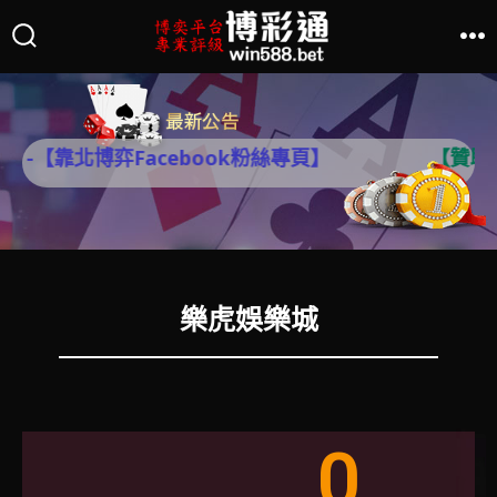
【靠北博弈Facebook粉絲專頁】
【贊助廣告】
樂虎娛樂城
0