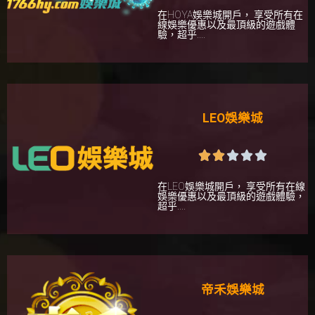
在HOYA娛樂城開戶， 享受所有在
線娛樂優惠以及最頂級的遊戲體
驗，超乎....
LEO娛樂城





在LEO娛樂城開戶， 享受所有在線
娛樂優惠以及最頂級的遊戲體驗，
超乎....
帝禾娛樂城