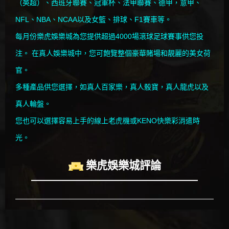
（英超）、西班牙聯賽、冠軍杯、法甲聯賽、德甲，意甲、
NFL、NBA、NCAA以及女籃、排球、F1賽車等。
每月份
樂虎
娛樂城為您提供超過4000場滾球足球賽事供您投
注。 在真人娛樂城中，您可飽覽整個豪華賭場和靚麗的美女荷
官。
多種產品供您選擇，如真人百家樂，真人骰寶，真人龍虎以及
真人輪盤。
您也可以選擇容易上手的線上老虎機或KENO快樂彩消遣時
光。
樂虎娛樂城
評論