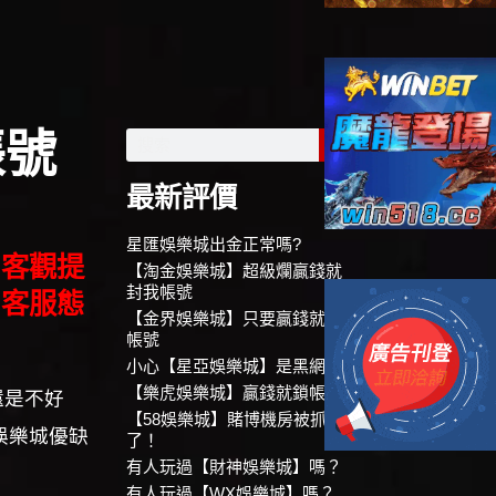
帳號
最新評價
星匯娛樂城出金正常嗎?
，客觀提
【淘金娛樂城】超級爛贏錢就
封我帳號
、客服態
【金界娛樂城】只要贏錢就鎖
帳號
小心【星亞娛樂城】是黑網
【樂虎娛樂城】贏錢就鎖帳號
還是不好
【58娛樂城】賭博機房被抓
娛樂城
優缺
了！
有人玩過【財神娛樂城】嗎？
有人玩過【WX娛樂城】嗎？