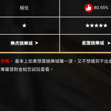
80.95%
極低
★
★★★★★
➤
星匯娛樂城
➤
樂虎
娛樂城
得分析。
基本上如果想靠娛樂城賺一波，又不想遇到不出
城
專屬發財金給您試玩看看。