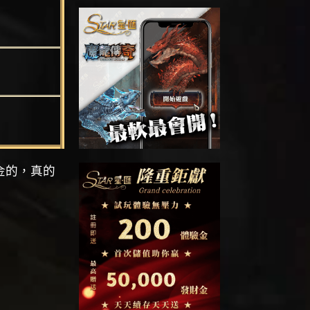
金的，真的