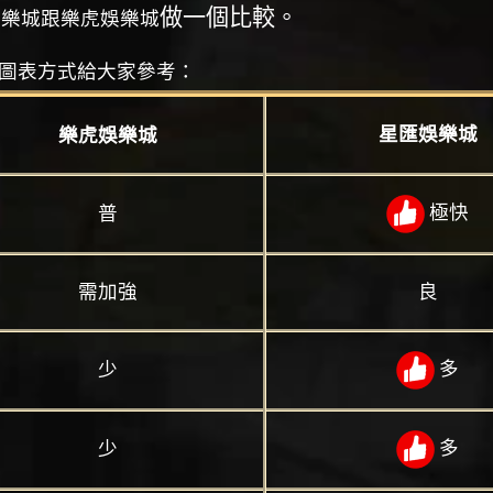
做一個比較。
娛樂城
跟樂虎
娛樂城
圖表方式給大家參考：
星匯娛樂城
樂虎
娛樂城
極快
普
需加強
良
多
少
多
少