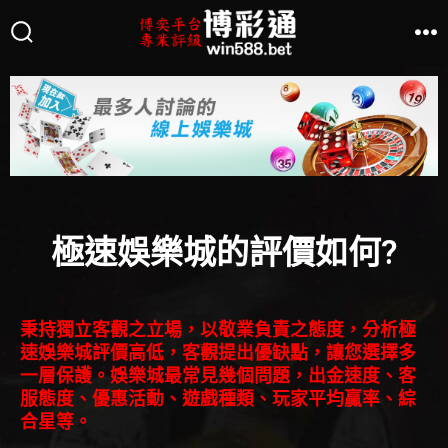
極速娛樂城的評價如何?
秉持獨立客觀之立場，以敬業負責之態度，分析極
速
娛樂城評價高低，客觀提出優缺點，讓您選擇多
一層保護。娛樂城最常見幾個問題，出金速度、客
服態度、優惠活動、遊戲種類、玩家平均贏率、綜
合星等。