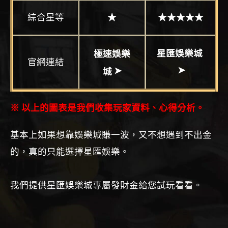
綜合星等
★
★★★★★
星匯娛樂城
極速
娛樂
官網連結
➤
➤
城
※ 以上的圖表是我們收集玩家資料、心得分析。
基本上如果想靠娛樂城賺一波，又不想遇到不出金
的，真的只能選擇星匯娛樂。
我們提供星匯娛樂城專屬發財金給您試玩看看。