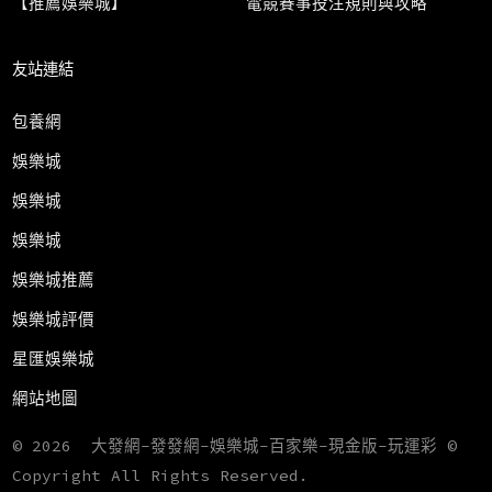
【推薦娛樂城】
電競賽事投注規則與攻略
友站連結
包養網
娛樂城
娛樂城
娛樂城
娛樂城推薦
娛樂城評價
星匯娛樂城
網站地圖
© 2026
大發網-發發網-娛樂城-百家樂-現金版-玩運彩 ©
Copyright All Rights Reserved.