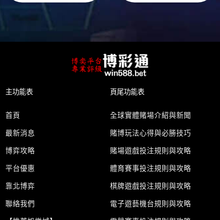
主功能表
頁尾功能表
首頁
全球實體賭場介紹與新聞
最新消息
賭博玩法心得與必勝技巧
博弈攻略
賭場遊戲投注規則與攻略
平台優惠
體育賽事投注規則與攻略
靠北博弈
棋牌遊戲投注規則與攻略
聯絡我們
電子遊藝機台規則與攻略