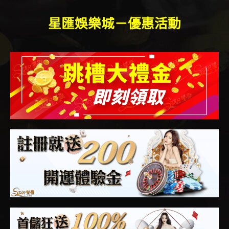
星匯娛樂城－優惠活動