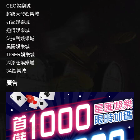
CEO娛樂城
超級大發娛樂城
好贏娛樂城
通博娛樂城
法拉利娛樂城
昊陽娛樂城
TIGER娛樂城
添添旺娛樂城
3A娛樂城
廣告