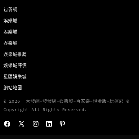
包養網
娛樂城
娛樂城
娛樂城
娛樂城推薦
娛樂城評價
星匯娛樂城
網站地圖
© 2026
大發網-發發網-娛樂城-百家樂-現金版-玩運彩 ©
Copyright All Rights Reserved.