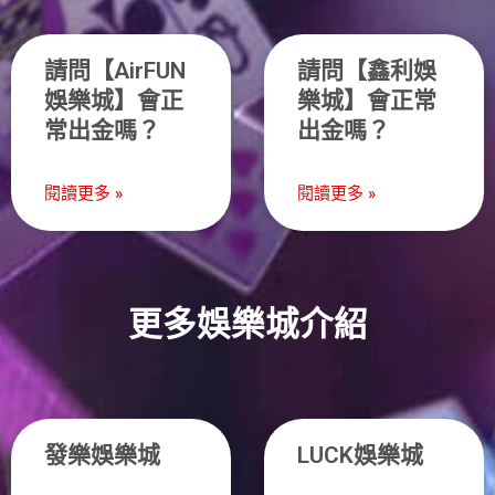
請問【AirFUN
請問【鑫利娛
娛樂城】會正
樂城】會正常
常出金嗎？
出金嗎？
閱讀更多 »
閱讀更多 »
更多娛樂城介紹
發樂娛樂城
LUCK娛樂城