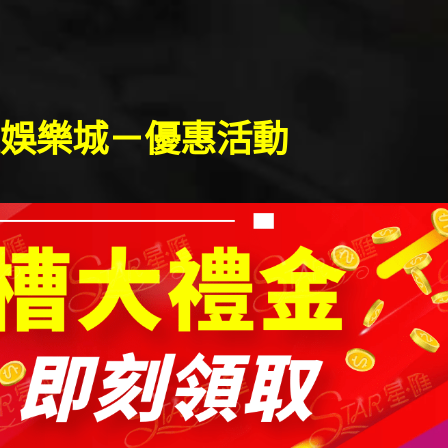
娛樂城－優惠活動