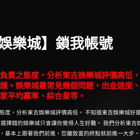
娛樂城】鎖我帳號
負責之態度，分析東吉
娛樂城評
價高低
護。娛樂城最常見幾個問題，出金速度
家平均贏率、綜合星等。
評價高低。
好
態度，分析東吉
娛樂
城
不知道
東吉娛樂城
，選擇錯的娛樂城只會讓你覺得人生好難。
我們分析
東吉
，基本上跟著我們前進，您離致富的終點就前進一大步。