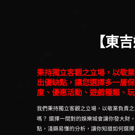
【東吉
秉持獨立客觀之立場，以敬業
出優缺點，讓您選擇多一層保
度、優惠活動、遊戲種類、玩
我們秉持獨立客觀之立場，以敬業負責之
嗎？
選擇一間對的娛樂城會讓你發大財
點，淺顯易懂的分析，讓你知道如何選擇