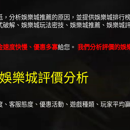
低，分析娛樂城推薦的原因，並提供娛樂城排行
式破解、娛樂城玩法密技、娛樂城推薦、娛樂城
金速度快慢、優惠多寡
給您。
我們分析評價的娛
娛樂城
評價分析
度、客服態度、優惠活動、遊戲種類、玩家平均