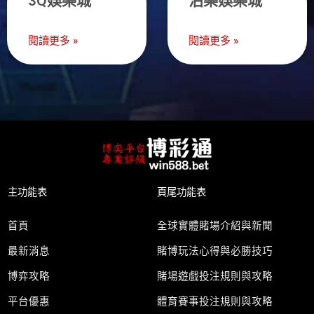
3Q娛樂城
泊樂娛樂城
閱讀更多 »
閱讀更多 »
主功能表
頁尾功能表
首頁
全球實體賭場介紹與新聞
最新消息
賭博玩法心得與必勝技巧
博弈攻略
賭場遊戲投注規則與攻略
平台優惠
體育賽事投注規則與攻略