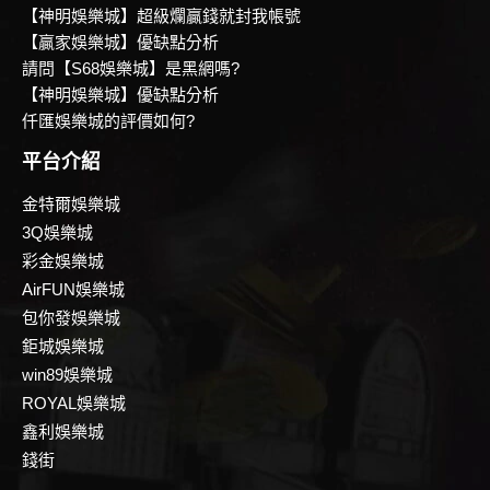
【神明娛樂城】超級爛贏錢就封我帳號
【贏家娛樂城】優缺點分析
請問【S68娛樂城】是黑網嗎?
【神明娛樂城】優缺點分析
仟匯娛樂城的評價如何?
平台介紹
金特爾娛樂城
3Q娛樂城
彩金娛樂城
AirFUN娛樂城
包你發娛樂城
鉅城娛樂城
win89娛樂城
ROYAL娛樂城
鑫利娛樂城
錢街