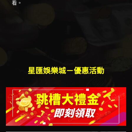
看。
星匯娛樂城－優惠活動