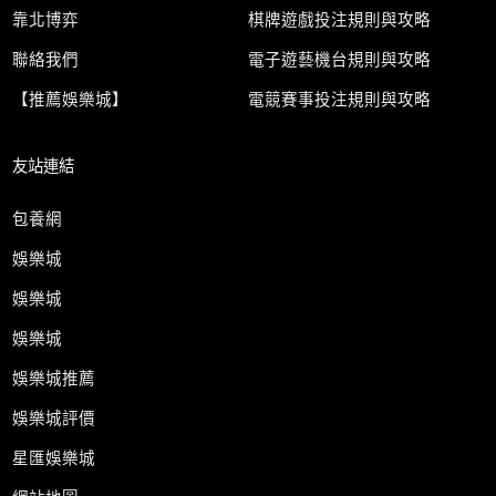
靠北博弈
棋牌遊戲投注規則與攻略
聯絡我們
電子遊藝機台規則與攻略
【推薦娛樂城】
電競賽事投注規則與攻略
友站連結
包養網
娛樂城
娛樂城
娛樂城
娛樂城推薦
娛樂城評價
星匯娛樂城