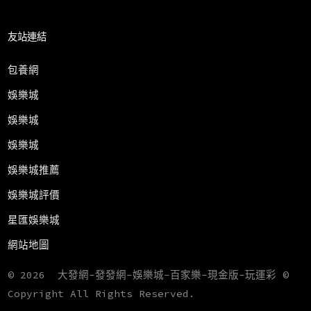
友站連結
包養網
娛樂城
娛樂城
娛樂城
娛樂城推薦
娛樂城評價
星匯娛樂城
網站地圖
© 2026
大發網-發發網-娛樂城-百家樂-現金版-玩運彩 ©
Copyright All Rights Reserved.