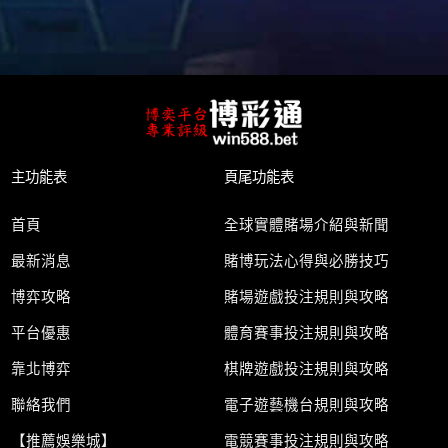
主功能表
頁尾功能表
首頁
全球實體賭場介紹與新聞
最新消息
賭博玩法心得與必勝技巧
博弈攻略
賭場遊戲投注規則與攻略
平台優惠
體育賽事投注規則與攻略
靠北博弈
棋牌遊戲投注規則與攻略
聯絡我們
電子遊藝機台規則與攻略
【推薦娛樂城】
電競賽事投注規則與攻略