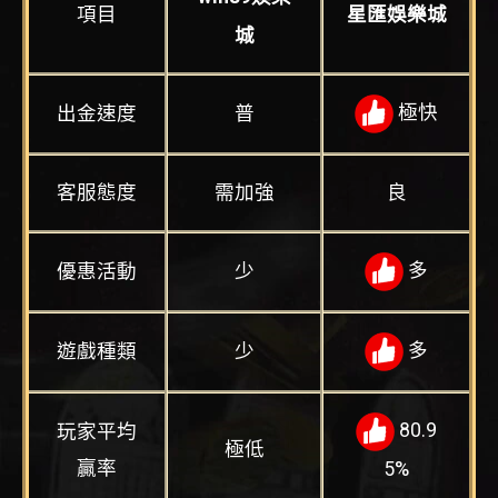
項目
星匯娛樂城
城
極快
出金速度
普
客服態度
需加強
良
多
優惠活動
少
多
遊戲種類
少
80.9
玩家平均
極低
贏率
5%