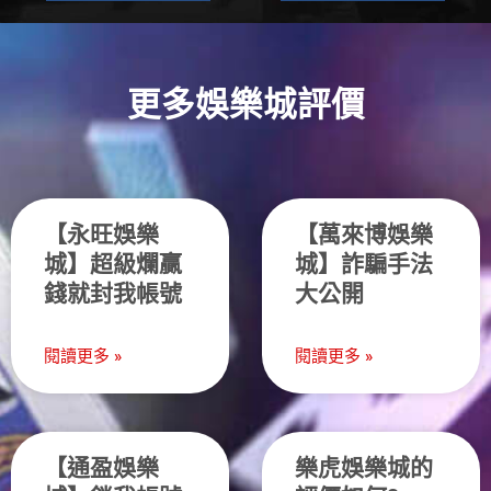
更多娛樂城評價
【永旺娛樂
【萬來博娛樂
城】超級爛贏
城】詐騙手法
錢就封我帳號
大公開
閱讀更多 »
閱讀更多 »
【通盈娛樂
樂虎娛樂城的