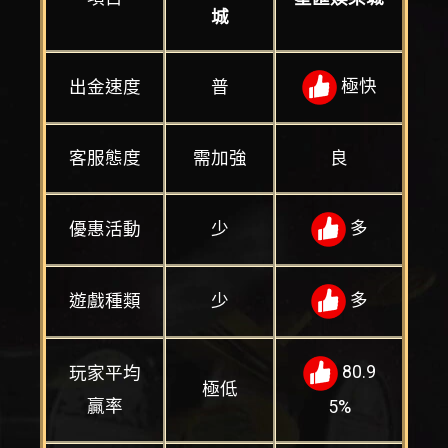
城
極快
出金速度
普
客服態度
需加強
良
多
優惠活動
少
多
遊戲種類
少
80.9
玩家平均
極低
贏率
5%