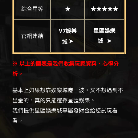
綜合星等
★
★★★★★
星匯娛樂
V7
娛樂
官網連結
城
➤
➤
城
※ 以上的圖表是我們收集玩家資料、心得分
析。
基本上如果想靠娛樂城賺一波，又不想遇到不
出金的，真的只能選擇星匯娛樂。
我們提供
星匯娛樂城
專屬發財金給您試玩看
看。