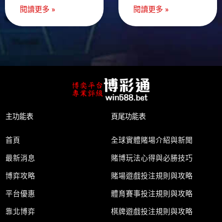
閱讀更多 »
閱讀更多 »
主功能表
頁尾功能表
首頁
全球實體賭場介紹與新聞
最新消息
賭博玩法心得與必勝技巧
博弈攻略
賭場遊戲投注規則與攻略
平台優惠
體育賽事投注規則與攻略
靠北博弈
棋牌遊戲投注規則與攻略