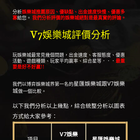
分析
娛樂城推薦原因、優缺點、出金速度快慢、優惠多
寡
給您。
我們分析評價的娛樂城絕對是最真實的評論。
V7
娛樂城
評價分析
玩娛樂城最常見幾個問題，出金速度、客服態度、優惠
活動、遊戲種類、玩家平均贏率、綜合星等．．．
最重
要是好不好贏!!
星匯娛樂城
跟
V7娛樂
我們以博弈娛樂城界第一名的
城
做一個比較。
以下我們分析以上幾點，綜合統整分析以圖表
方式給大家參考：
V7
娛樂
項目
星匯娛樂城