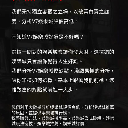
我們秉持獨立客觀之立場，以敬業負責之態
評價高低。
度，分析
V7娛樂
城
好還是不好嗎？
不知道
V7娛樂城
選擇一間對的娛樂城會讓你發大財，選擇錯的
娛樂城只會讓你覺得人生好難。
我們分析
V7
娛樂城
優缺點，淺顯易懂的分析，
讓你知道如何選擇，基本上跟著我們前進，您
離致富的終點就前進一大步。
我們利用大數據分析娛樂城評價高低，分析娛樂城推薦
的原因，並提供娛樂城排行榜。
統整賺錢方法、娛樂城機率高、娛樂城公式破解、娛樂
城玩法密技、娛樂城推薦、娛樂城評價。