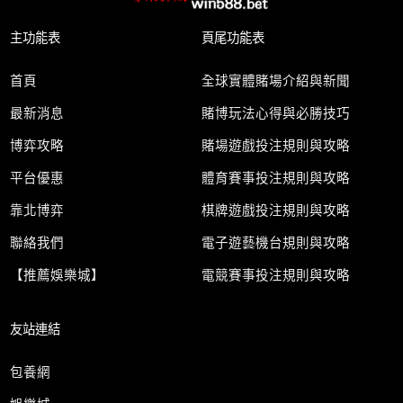
主功能表
頁尾功能表
首頁
全球實體賭場介紹與新聞
最新消息
賭博玩法心得與必勝技巧
博弈攻略
賭場遊戲投注規則與攻略
平台優惠
體育賽事投注規則與攻略
靠北博弈
棋牌遊戲投注規則與攻略
聯絡我們
電子遊藝機台規則與攻略
【推薦娛樂城】
電競賽事投注規則與攻略
友站連結
包養網