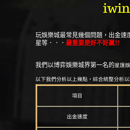
iw
玩娛樂城最常見幾個問題，出金速
星等．．．
最重要是好不好贏!!
我們以博弈娛樂城界第一名的
星匯
以下我們分析以上幾點，綜合統整分析以
項目
出金速度