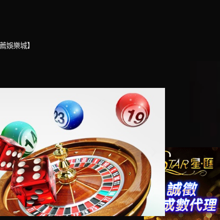
薦娛樂城】