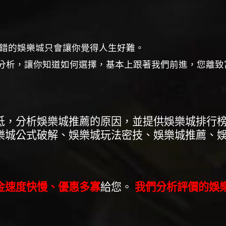
錯的娛樂城只會讓你覺得人生好難。
分析，讓你知道如何選擇，基本上跟著我們前進，您離致
低，分析娛樂城推薦的原因，並提供娛樂城排行
樂城公式破解、娛樂城玩法密技、娛樂城推薦、
金速度快慢、優惠多寡
給您。
我們分析評價的娛