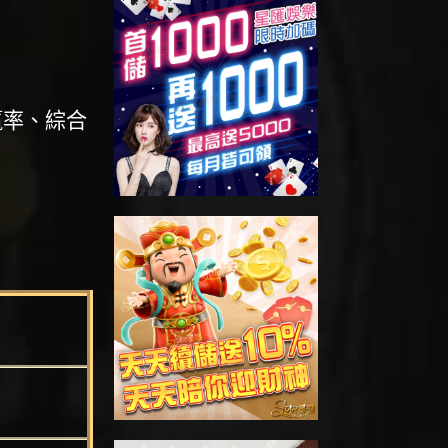
贏率、綜合