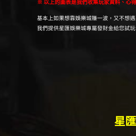
※ 以上的圖表是我們收集玩家資料、心
基本上如果想靠娛樂城賺一波，又不想遇
我們提供
星匯娛樂城
專屬發財金給您試玩
星匯