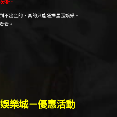
得分析。
到不出金的，真的只能選擇星匯娛樂。
看看。
娛樂城－優惠活動