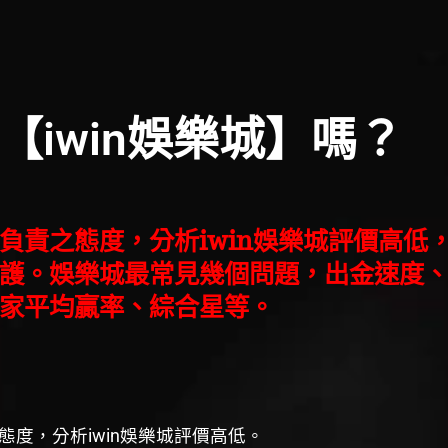
【iwin娛樂城】嗎？
負責之態度，分析
iwin
娛樂城評
價高低
護。娛樂城最常見幾個問題，出金速度
家平均贏率、綜合星等。
評價高低。
態度，分析
iwin
娛樂
城