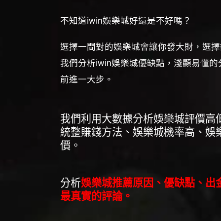
好還是不好嗎？
不知道
iwin
娛樂城
選擇一間對的娛樂城會讓你發大財，選擇
我們分析
iwin
娛樂城
優缺點，淺顯易懂的
前進一大步。
我們利用大數據分析娛樂城評價高
統整賺錢方法、娛樂城機率高、娛
價。
分析
娛樂城推薦原因、優缺點、出
最真實的評論。