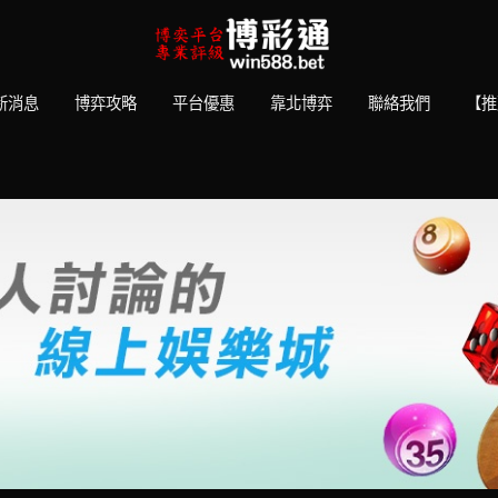
新消息
博弈攻略
平台優惠
靠北博弈
聯絡我們
【推