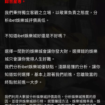
綜合星等。
我們秉持獨立客觀之立場，以敬業負責之態度，分
析ibet娛樂城評價高低。
不知道ibet娛樂城好還是不好嗎？
選擇一間對的娛樂城會讓你發大財，選擇錯的娛樂
城只會讓你覺得人生好難。
我們分析ibet娛樂城優缺點，淺顯易懂的分析，讓你
知道如何選擇，基本上跟著我們前進，您離致富的
終點就前進一大步。
我們利用大數據分析娛樂城評價高低，分析娛樂城推薦的原
因，並提供娛樂城排行榜。
統整賺錢方法、娛樂城機率高、娛