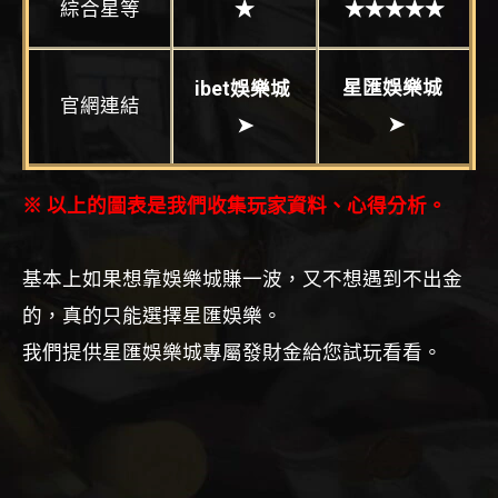
綜合星等
★
★★★★★
星匯娛樂城
ibet
娛樂城
官網連結
➤
➤
※ 以上的圖表是我們收集玩家資料、心得分析。
基本上如果想靠娛樂城賺一波，又不想遇到不出金
的，真的只能選擇星匯娛樂。
我們提供星匯娛樂城專屬發財金給您試玩看看。