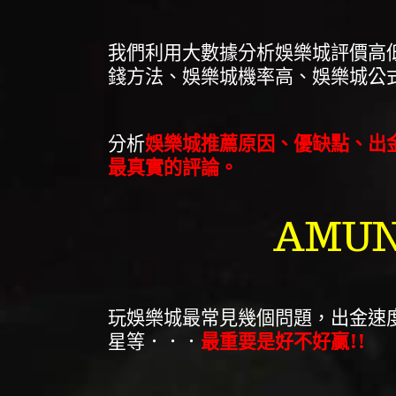
我們利用大數據分析娛樂城評價高
錢方法、娛樂城機率高、娛樂城公
分析
娛樂城推薦原因、優缺點、出
最真實的評論。
AMU
玩娛樂城最常見幾個問題，出金速
星等．．．
最重要是好不好贏!!