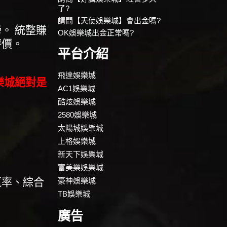
了?
請問【天使娛樂城】會出金嗎?
榜。
統整賺
OK娛樂城出金正常嗎?
評價。
平台介紹
飛達娛樂城
樂城絕對是
AC1娛樂城
酷炫娛樂城
2580娛樂城
太陽城娛樂城
上格娛樂城
新天下娛樂城
富美樂娛樂城
贏率、綜合
豪神娛樂城
TB娛樂城
廣告