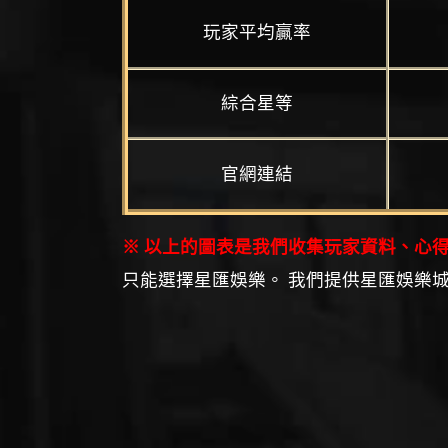
玩家平均贏率
綜合星等
官網連結
※ 以上的圖表是我們收集玩家資料、心
只能選擇星匯娛樂。
我們提供
星匯娛樂