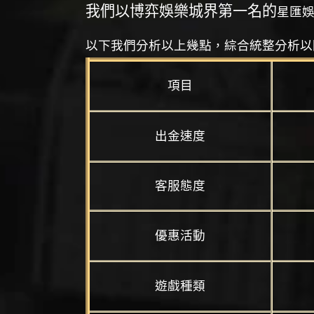
我們以博弈娛樂城界第一名的
星匯
以下我們分析以上幾點，綜合統整分析以
項目
出金速度
客服態度
優惠活動
遊戲種類