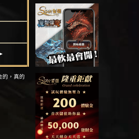
➤
金的，真的