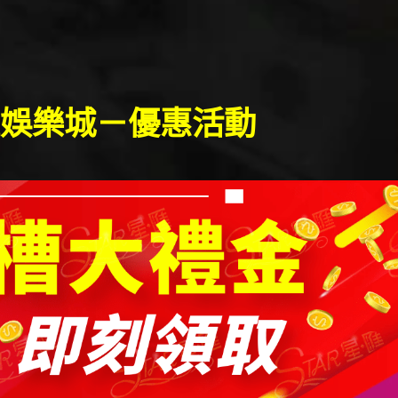
娛樂城－優惠活動