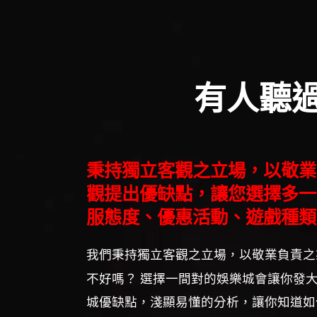
有人聽過
秉持獨立客觀之立場，以敬業
觀提出優缺點，讓您選擇多一
服態度、優惠活動、遊戲種類
我們秉持獨立客觀之立場，以敬業負責之態
不好嗎？
選擇一間對的娛樂城會讓你發
城
優缺點，淺顯易懂的分析，讓你知道如