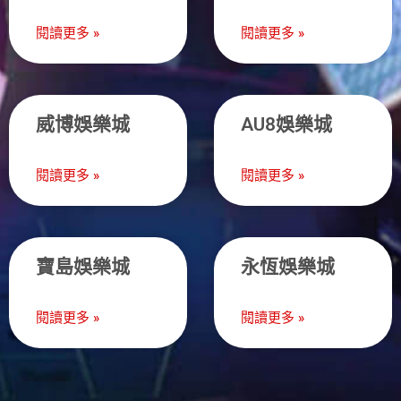
閱讀更多 »
閱讀更多 »
威博娛樂城
AU8娛樂城
閱讀更多 »
閱讀更多 »
寶島娛樂城
永恆娛樂城
閱讀更多 »
閱讀更多 »