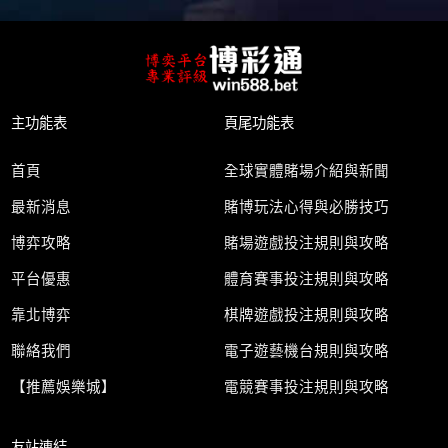
主功能表
頁尾功能表
首頁
全球實體賭場介紹與新聞
最新消息
賭博玩法心得與必勝技巧
博弈攻略
賭場遊戲投注規則與攻略
平台優惠
體育賽事投注規則與攻略
靠北博弈
棋牌遊戲投注規則與攻略
聯絡我們
電子遊藝機台規則與攻略
【推薦娛樂城】
電競賽事投注規則與攻略
友站連結