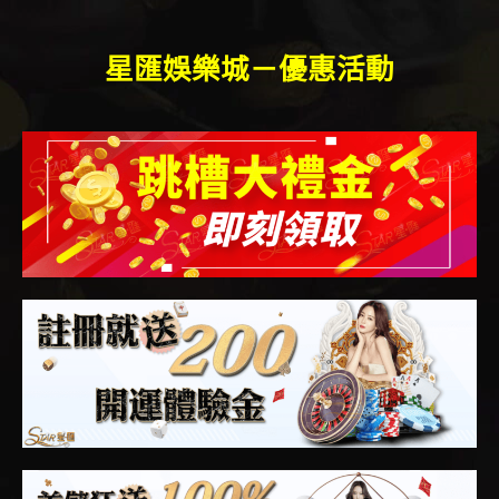
星匯娛樂城－優惠活動