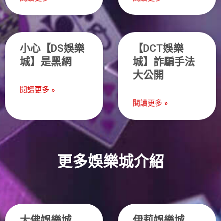
小心【DS娛樂
【DCT娛樂
城】是黑網
城】詐騙手法
大公開
閱讀更多 »
閱讀更多 »
更多娛樂城介紹
大佛娛樂城
伊莉娛樂城