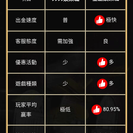
極快
出金速度
普
客服態度
需加強
良
多
優惠活動
少
多
遊戲種類
少
玩家平均
80.95%
極低
贏率