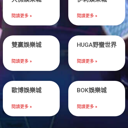
閱讀更多 »
閱讀更多 »
雙贏娛樂城
HUGA野蠻世界
閱讀更多 »
閱讀更多 »
歐博娛樂城
BOK娛樂城
閱讀更多 »
閱讀更多 »