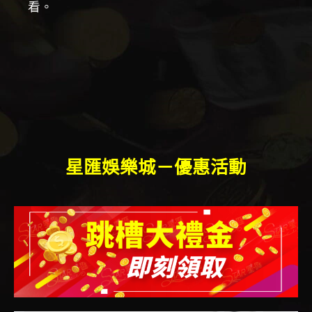
看。
星匯娛樂城－優惠活動