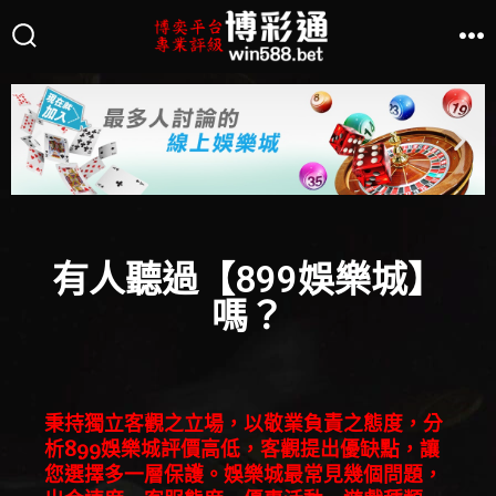
有人聽過【899娛樂城】
嗎？
秉持獨立客觀之立場，以敬業負責之態度，分
析899
娛樂城評
價高低，客觀提出優缺點，讓
您選擇多一層保護。娛樂城最常見幾個問題，