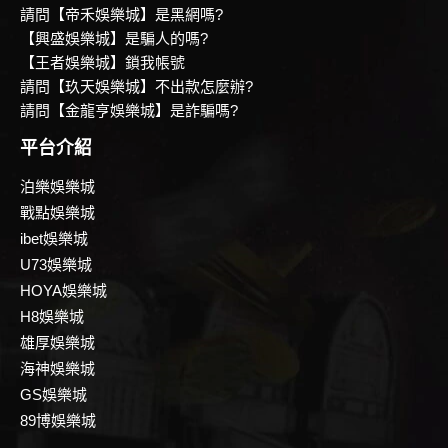
請問【帝禾娛樂城】是黑網嗎?
【興盛娛樂城】是騙人的嗎?
【王者娛樂城】鎖我帳號
請問【玖天娛樂城】不出款怎麼辦?
請問【金龍亨娛樂城】是詐騙嗎?
平台介紹
泊樂娛樂城
戰點娛樂城
ibet娛樂城
U73娛樂城
HOYA娛樂城
H8娛樂城
雄厚娛樂城
海神娛樂城
GS娛樂城
89博娛樂城