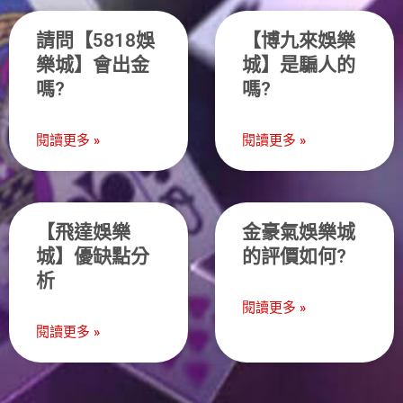
請問【5818娛
【博九來娛樂
樂城】會出金
城】是騙人的
嗎?
嗎?
閱讀更多 »
閱讀更多 »
【飛達娛樂
金豪氣娛樂城
城】優缺點分
的評價如何?
析
閱讀更多 »
閱讀更多 »