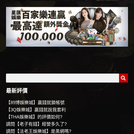
最新評價
【89博娛樂城】贏錢就鎖帳號
【3Q娛樂城】贏錢就說我套利
【THA娛樂城】的評價如何?
請問【老子有錢】經營多久了?
請問【法老王娛樂城】是黑網嗎?