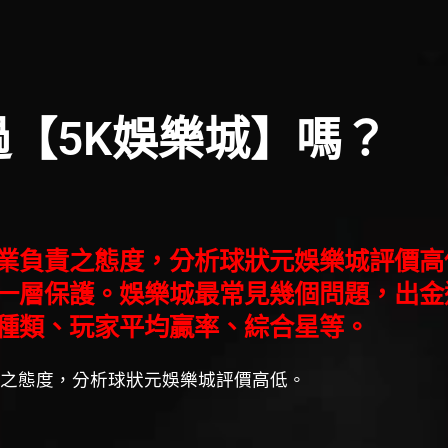
過【5K娛樂城】嗎？
業負責之態度，分析球狀元
娛樂城評
價高
一層保護。娛樂城最常見幾個問題，出金
種類、玩家平均贏率、綜合星等。
評價高低。
之態度，分析球狀元
娛樂
城