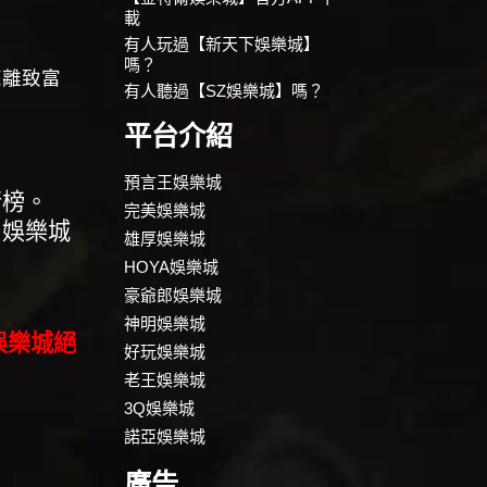
載
有人玩過【新天下娛樂城】
嗎？
您離致富
有人聽過【SZ娛樂城】嗎？
平台介紹
預言王娛樂城
行榜。
完美娛樂城
、娛樂城
雄厚娛樂城
HOYA娛樂城
豪爺郎娛樂城
神明娛樂城
娛樂城絕
好玩娛樂城
老王娛樂城
3Q娛樂城
諾亞娛樂城
廣告