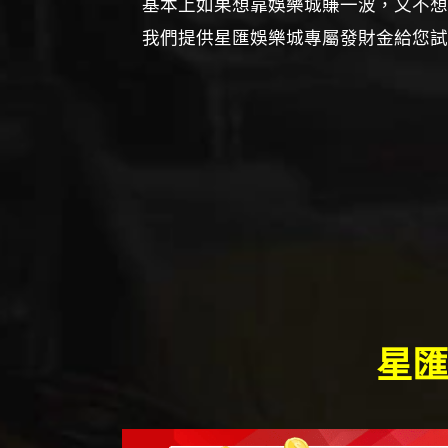
基本上如果想靠娛樂城賺一波，又不想
我們提供
星匯娛樂城
專屬發財金給您試
星匯