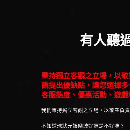
有人聽
秉持獨立客觀之立場，以敬
觀提出優缺點，讓您選擇多
客服態度、優惠活動、遊戲
我們秉持獨立客觀之立場，以敬業負責
好還是不好嗎？
不知道球狀元
娛樂城