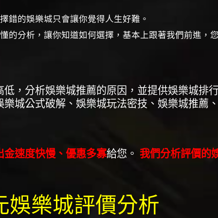
擇錯的娛樂城只會讓你覺得人生好難。
懂的分析，讓你知道如何選擇，基本上跟著我們前進，
高低，分析娛樂城推薦的原因，並提供娛樂城排
娛樂城公式破解、娛樂城玩法密技、娛樂城推薦
出金速度快慢、優惠多寡
給您。
我們分析評價的
元娛樂城
評價分析