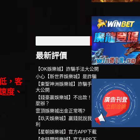
最新評價
【OK娛樂城】詐騙手法大公開
小心【新世界娛樂城】是詐騙
低，客
【東聖神洲娛樂城】詐騙手法
速度、
大公開
【錢豪贏娛樂城】不出款！怎
麼辦？
雲頂娛樂城出金正常嗎?
【玖天娛樂城】贏錢就說我套
利
【星朝娛樂城】官方APP下載
【金特爾娛樂城】官方APP下