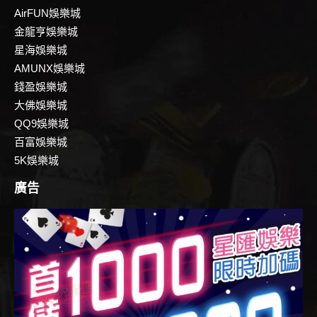
AirFUN娛樂城
金龍亨娛樂城
星海娛樂城
AMUNX娛樂城
錢盈娛樂城
大佛娛樂城
QQ9娛樂城
百富娛樂城
5K娛樂城
廣告