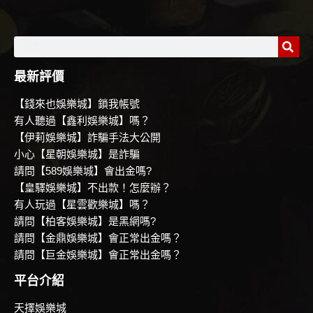
最新評價
【錢來也娛樂城】鎖我帳號
有人聽過【鑫利娛樂城】嗎？
【伊莉娛樂城】詐騙手法大公開
小心【星朝娛樂城】是詐騙
請問【589娛樂城】會出金嗎?
【皇驛娛樂城】不出款！怎麼辦？
有人玩過【星雲歡樂城】嗎？
請問【柏客娛樂城】是黑網嗎?
請問【金鼎娛樂城】會正常出金嗎？
請問【巨金娛樂城】會正常出金嗎？
平台介紹
天擇娛樂城