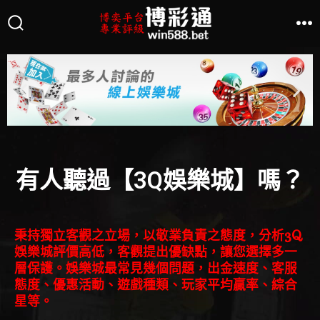
有人聽過【3Q娛樂城】嗎？
秉持獨立客觀之立場，以敬業負責之態度，分析3Q
娛樂城評價高低，客觀提出優缺點，讓您選擇多一
層保護。娛樂城最常見幾個問題，出金速度、客服
態度、優惠活動、遊戲種類、玩家平均贏率、綜合
星等。