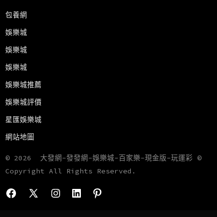
包養網
娛樂城
娛樂城
娛樂城
娛樂城推薦
娛樂城評價
星匯娛樂城
網站地圖
© 2026
大發網-發發網-娛樂城-百家樂-現金版-玩運彩 ©
Copyright All Rights Reserved.