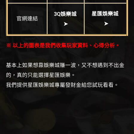
星匯娛樂城
3Q
娛樂城
官網連結
➤
➤
※ 以上的圖表是我們收集玩家資料、心得分析。
基本上如果想靠娛樂城賺一波，又不想遇到不出金
的，真的只能選擇星匯娛樂。
我們提供星匯娛樂城專屬發財金給您試玩看看。