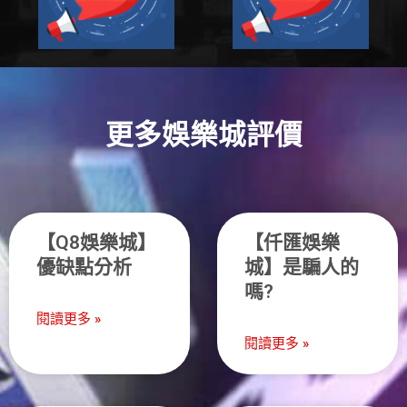
更多娛樂城評價
【Q8娛樂城】
【仟匯娛樂
優缺點分析
城】是騙人的
嗎?
閱讀更多 »
閱讀更多 »