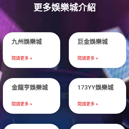
更多娛樂城介紹
九州娛樂城
巨金娛樂城
閱讀更多 »
閱讀更多 »
金龍亨娛樂城
173YY娛樂城
閱讀更多 »
閱讀更多 »