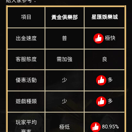
給大家參考：
項目
星匯娛樂城
黃金俱樂部
極快
出金速度
普
客服態度
需加強
良
多
優惠活動
少
多
遊戲種類
少
玩家平均
80.95%
極低