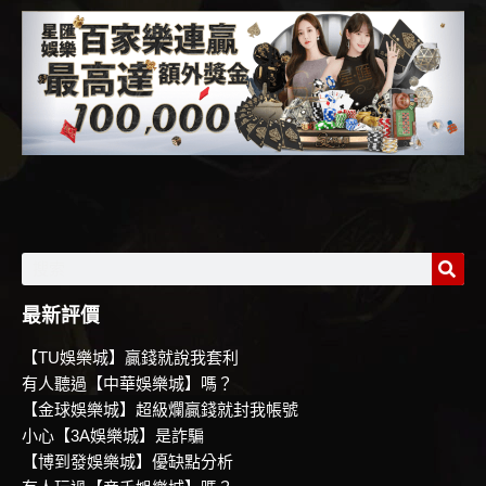
最新評價
【TU娛樂城】贏錢就說我套利
有人聽過【中華娛樂城】嗎？
【金球娛樂城】超級爛贏錢就封我帳號
小心【3A娛樂城】是詐騙
【博到發娛樂城】優缺點分析