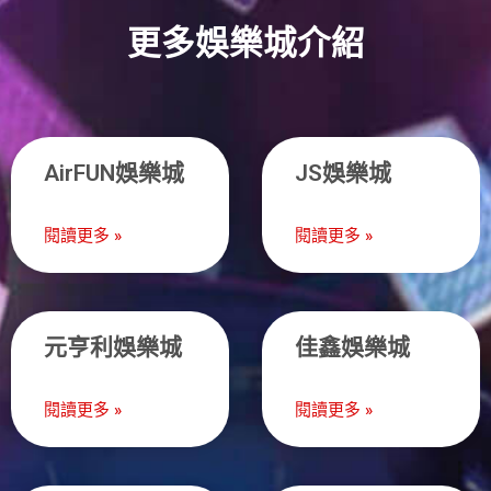
更多娛樂城介紹
AirFUN娛樂城
JS娛樂城
閱讀更多 »
閱讀更多 »
元亨利娛樂城
佳鑫娛樂城
閱讀更多 »
閱讀更多 »