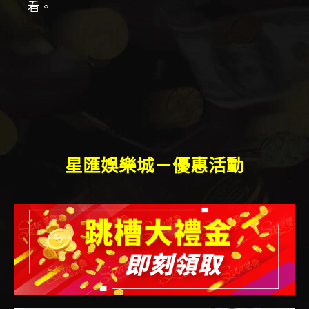
看。
星匯娛樂城－優惠活動