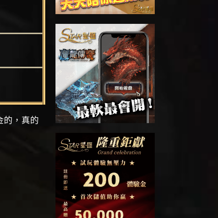
金的，真的