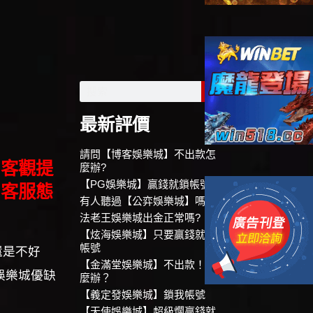
最新評價
請問【博客娛樂城】不出款怎
，客觀提
麼辦?
【PG娛樂城】贏錢就鎖帳號
、客服態
有人聽過【公弈娛樂城】嗎？
法老王娛樂城出金正常嗎?
【炫海娛樂城】只要贏錢就鎖
帳號
還是不好
【金滿堂娛樂城】不出款！怎
娛樂城
優缺
麼辦？
【義定發娛樂城】鎖我帳號
【天使娛樂城】超級爛贏錢就