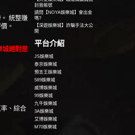
封我帳號
請問【NOYA娛樂城】會出金
榜。
統整賺
嗎?
評價。
【深遊娛樂城】詐騙手法大公
開
平台介紹
樂城絕對是
JS娛樂城
泰京娛樂城
預言王娛樂城
589娛樂城
威博娛樂城
99娛樂城
九牛娛樂城
贏率、綜合
3A娛樂城
艾博娛樂城
M70娛樂城