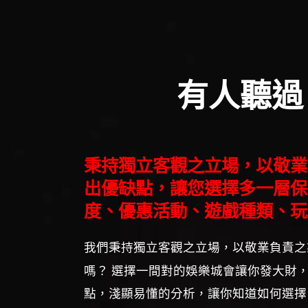
有人聽過
秉持獨立客觀之立場，以敬業
出優缺點，讓您選擇多一層保
度、優惠活動、遊戲種類、玩
我們秉持獨立客觀之立場，以敬業負責之
嗎？
選擇一間對的娛樂城會讓你發大財
點，淺顯易懂的分析，讓你知道如何選擇