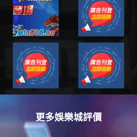
更多娛樂城評價