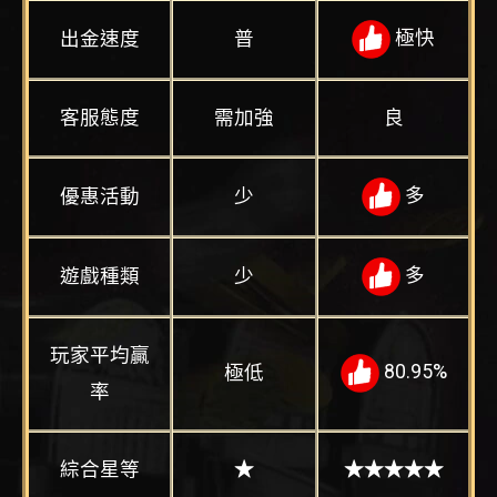
極快
出金速度
普
客服態度
需加強
良
多
優惠活動
少
多
遊戲種類
少
玩家平均贏
80.95%
極低
率
綜合星等
★
★★★★★