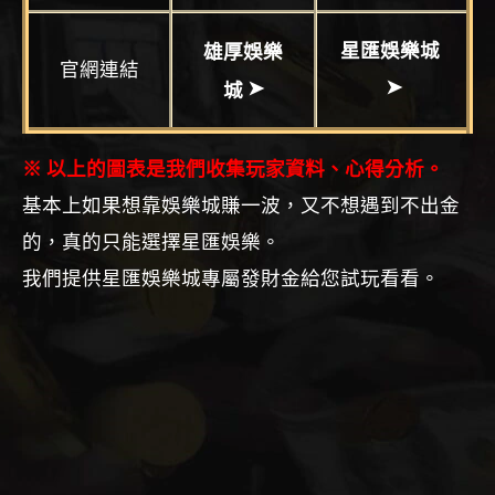
星匯娛樂城
雄厚
娛樂
官網連結
➤
➤
城
※ 以上的圖表是我們收集玩家資料、心得分析。
基本上如果想靠娛樂城賺一波，又不想遇到不出金
的，真的只能選擇星匯娛樂。
我們提供星匯娛樂城專屬發財金給您試玩看看。