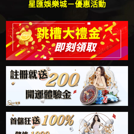
星匯娛樂城－優惠活動