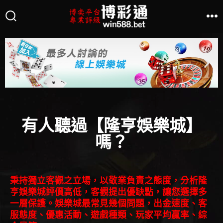
有人聽過【隆亨娛樂城】
嗎？
秉持獨立客觀之立場，以敬業負責之態度，分析
隆
亨
娛樂城評
價高低，客觀提出優缺點，讓您選擇多
一層保護。娛樂城最常見幾個問題，出金速度、客
服態度、優惠活動、遊戲種類、玩家平均贏率、綜