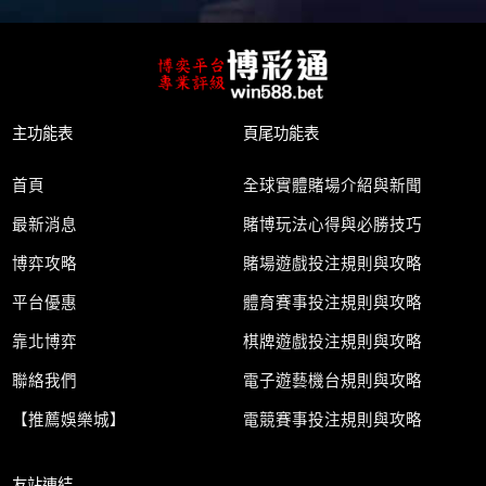
主功能表
頁尾功能表
首頁
全球實體賭場介紹與新聞
最新消息
賭博玩法心得與必勝技巧
博弈攻略
賭場遊戲投注規則與攻略
平台優惠
體育賽事投注規則與攻略
靠北博弈
棋牌遊戲投注規則與攻略
聯絡我們
電子遊藝機台規則與攻略
【推薦娛樂城】
電競賽事投注規則與攻略
友站連結