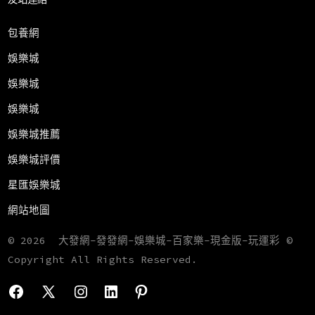
包養網
娛樂城
娛樂城
娛樂城
娛樂城推薦
娛樂城評價
星匯娛樂城
網站地圖
© 2026
大發網-發發網-娛樂城-百家樂-現金版-玩運彩 ©
Copyright All Rights Reserved.