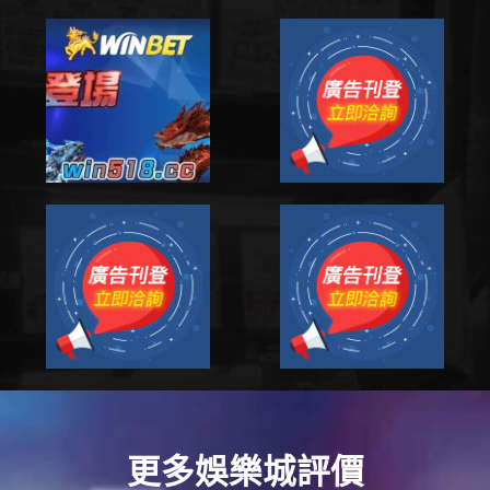
更多娛樂城評價