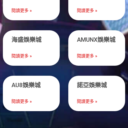
閱讀更多 »
閱讀更多 »
海盛娛樂城
AMUNX娛樂城
閱讀更多 »
閱讀更多 »
AU8娛樂城
諾亞娛樂城
閱讀更多 »
閱讀更多 »