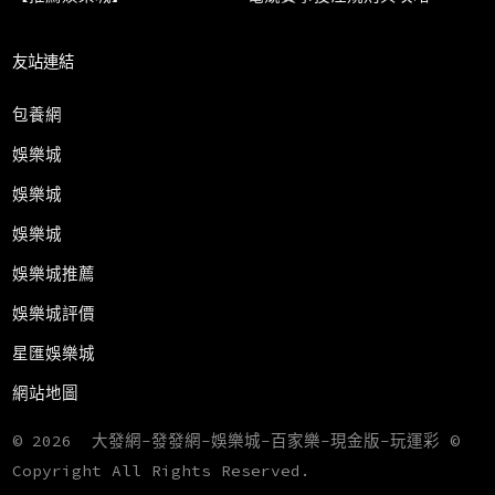
友站連結
包養網
娛樂城
娛樂城
娛樂城
娛樂城推薦
娛樂城評價
星匯娛樂城
網站地圖
© 2026
大發網-發發網-娛樂城-百家樂-現金版-玩運彩 ©
Copyright All Rights Reserved.