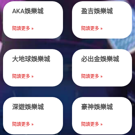
AKA娛樂城
盈吉娛樂城
閱讀更多 »
閱讀更多 »
大地球娛樂城
必出金娛樂城
閱讀更多 »
閱讀更多 »
深遊娛樂城
豪神娛樂城
閱讀更多 »
閱讀更多 »