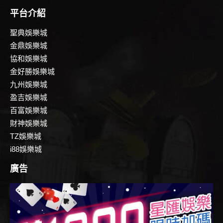
平台介紹
聖典娛樂城
金鼎娛樂城
協和娛樂城
金好勝娛樂城
九州娛樂城
盈吉娛樂城
百富娛樂城
財神娛樂城
TZ娛樂城
i88娛樂城
廣告