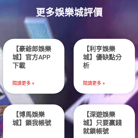
更多娛樂城評價
【豪爺郎娛樂
【利亨娛樂
城】官方APP
城】優缺點分
下載
析
閱讀更多 »
閱讀更多 »
【博馬娛樂
【深遊娛樂
城】鎖我帳號
城】只要贏錢
就鎖帳號