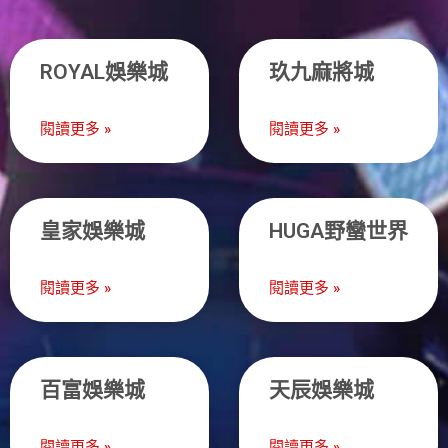
ROYAL娛樂城
玖九麻將​城
閱讀更多 »
閱讀更多 »
皇家娛樂城
HUGA野蠻世界
閱讀更多 »
閱讀更多 »
百富娛樂城
天辰娛樂城
閱讀更多 »
閱讀更多 »