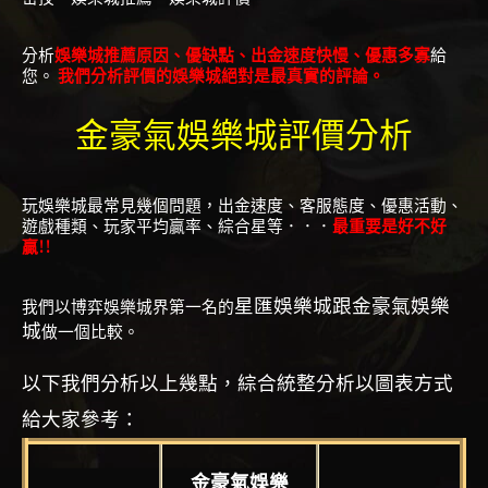
分析
娛樂城推薦原因、優缺點、出金速度快慢、優惠多寡
給
您。
我們分析評價的娛樂城絕對是最真實的評論。
金豪氣娛樂城
評價分析
玩娛樂城最常見幾個問題，出金速度、客服態度、優惠活動、
遊戲種類、玩家平均贏率、綜合星等．．．
最重要是好不好
贏!!
星匯娛樂城
跟金豪氣
娛樂
我們以博弈娛樂城界第一名的
城
做一個比較。
以下我們分析以上幾點，綜合統整分析以圖表方式
給大家參考：
金豪氣
娛樂