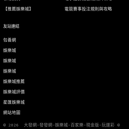
【推薦娛樂城】
電競賽事投注規則與攻略
友站連結
包養網
娛樂城
娛樂城
娛樂城
娛樂城推薦
娛樂城評價
星匯娛樂城
網站地圖
© 2026
大發網-發發網-娛樂城-百家樂-現金版-玩運彩 ©