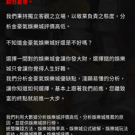
綜合星等。
我們秉持獨立客觀之立場，以敬業負責之態度，分
評價高低。
析金豪氣
娛樂
城
好還是不好嗎？
不知道
金豪氣娛樂城
選擇一間對的娛樂城會讓你發大財，選擇錯的娛樂
城只會讓你覺得人生好難。
我們分析
金豪氣
娛樂城
優缺點，淺顯易懂的分析，
讓你知道如何選擇，基本上跟著我們前進，您離致
富的終點就前進一大步。
我們利用大數據分析娛樂城評價高低，分析娛樂城推薦的原
因，並提供娛樂城排行榜。
統整賺錢方法、娛樂城機率高、娛樂城公式破解、娛樂城玩法
密技、娛樂城推薦、娛樂城評價。