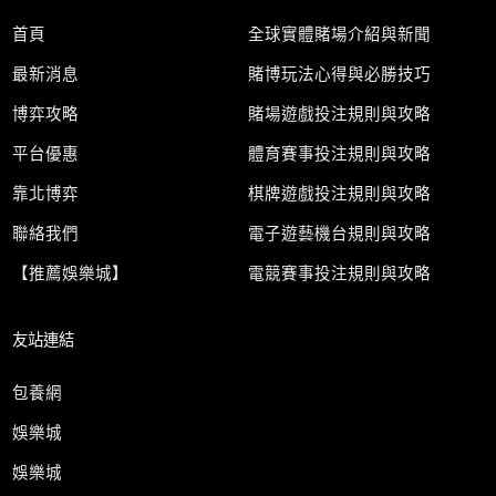
首頁
全球實體賭場介紹與新聞
最新消息
賭博玩法心得與必勝技巧
博弈攻略
賭場遊戲投注規則與攻略
平台優惠
體育賽事投注規則與攻略
靠北博弈
棋牌遊戲投注規則與攻略
聯絡我們
電子遊藝機台規則與攻略
【推薦娛樂城】
電競賽事投注規則與攻略
友站連結
包養網
娛樂城
娛樂城