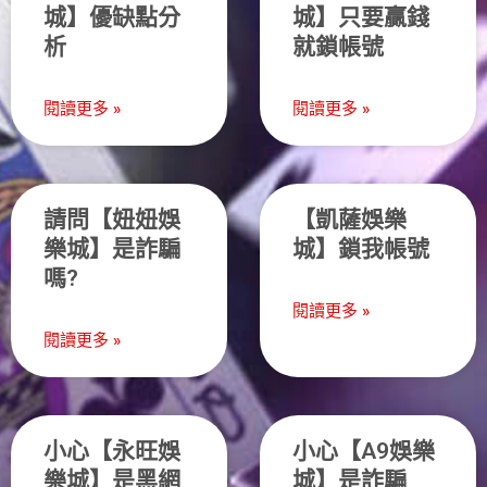
城】優缺點分
城】只要贏錢
析
就鎖帳號
閱讀更多 »
閱讀更多 »
請問【妞妞娛
【凱薩娛樂
樂城】是詐騙
城】鎖我帳號
嗎?
閱讀更多 »
閱讀更多 »
小心【永旺娛
小心【A9娛樂
樂城】是黑網
城】是詐騙