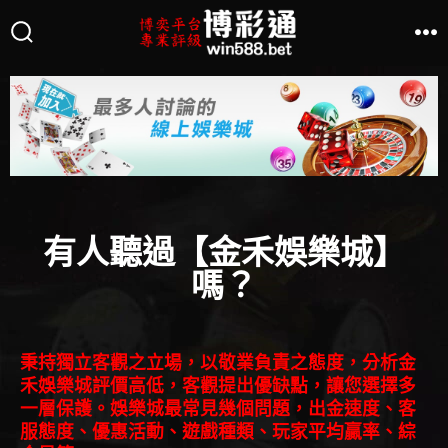
有人聽過【金禾娛樂城】
嗎？
秉持獨立客觀之立場，以敬業負責之態度，分析金
禾
娛樂城評
價高低，客觀提出優缺點，讓您選擇多
一層保護。娛樂城最常見幾個問題，出金速度、客
服態度、優惠活動、遊戲種類、玩家平均贏率、綜