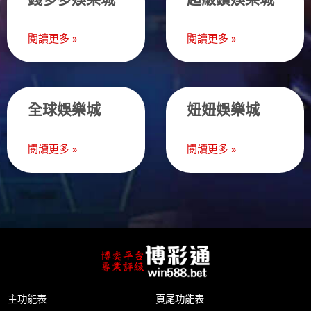
閱讀更多 »
閱讀更多 »
全球娛樂城
妞妞娛樂城
閱讀更多 »
閱讀更多 »
主功能表
頁尾功能表