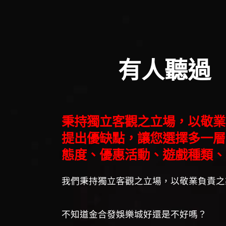
有人聽過
秉持獨立客觀之立場，以敬業
提出優缺點，讓您選擇多一層
態度、優惠活動、遊戲種類、
我們秉持獨立客觀之立場，以敬業負責之
不知道金合發娛樂城好還是不好嗎？