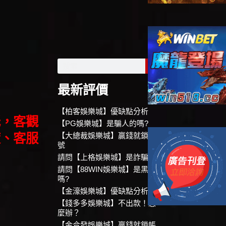
最新評價
【柏客娛樂城】優缺點分析
低，客觀
【PG娛樂城】是騙人的嗎?
度、客服
【大總裁娛樂城】贏錢就鎖帳
號
請問【上格娛樂城】是詐騙嗎?
請問【88WIN娛樂城】是黑網
嗎?
【金濠娛樂城】優缺點分析
【錢多多娛樂城】不出款！怎
麼辦？
【金合發娛樂城】贏錢就鎖帳