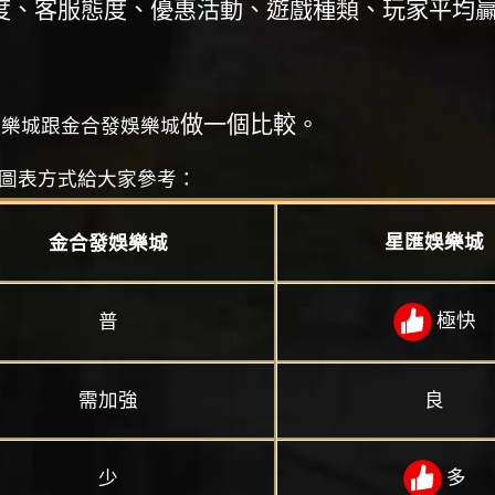
度、客服態度、優惠活動、遊戲種類、玩家平均
做一個比較。
娛樂城
跟金合發
娛樂城
圖表方式給大家參考：
星匯娛樂城
金合發
娛樂城
極快
普
需加強
良
多
少