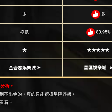
多
少
80.95%
極低
★
★★★★★
➤
星匯娛樂城
金合發
娛樂城
得分析。
到不出金的，真的只能選擇星匯娛樂。
看看。