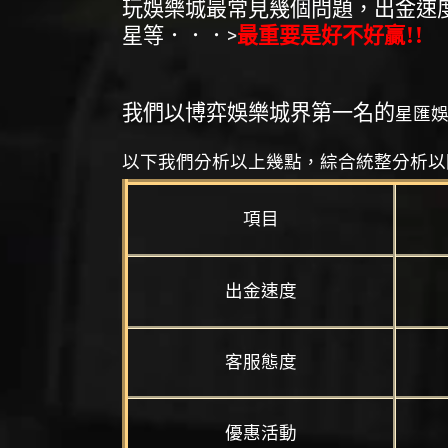
玩娛樂城最常見幾個問題，出金速
星等．．．
>
最重要是好不好贏!!
我們以博弈娛樂城界第一名的
星匯
以下我們分析以上幾點，綜合統整分析以
項目
出金速度
客服態度
優惠活動