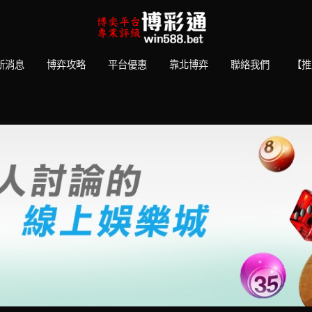
新消息
博弈攻略
平台優惠
靠北博弈
聯絡我們
【推