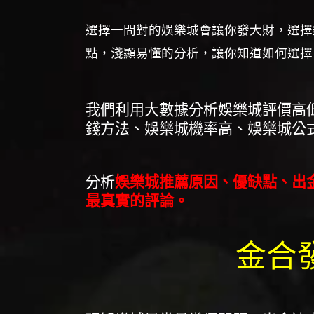
選擇一間對的娛樂城會讓你發大財，選擇
點，淺顯易懂的分析，讓你知道如何選擇
我們利用大數據分析娛樂城評價高
錢方法、娛樂城機率高、娛樂城公
分析
娛樂城推薦原因、優缺點、出
最真實的評論。
金合