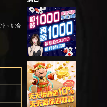
贏率、綜合