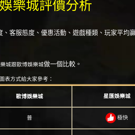
娛樂城
評價分析
度、客服態度、優惠活動、遊戲種類、玩家平均
做一個比較。
娛樂城
跟歐博
娛樂城
圖表方式給大家參考：
星匯娛樂城
歐博
娛樂城
極快
普