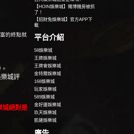
【HOIN娛樂城】賭博機房被抓
了！
【招財兔娛樂城】官方APP下
載
富的終點就
平台介紹
58娛樂城
王牌娛樂城
王牌會娛樂城
榜。
金特爾娛樂城
娛樂城評
168娛樂城
玩家娛樂城
589娛樂城
金好運娛樂城
樂城絕對是
玖天娛樂城
凱薩娛樂城
廣告