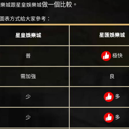
做一個比較。
娛樂城
跟星皇
娛樂城
圖表方式給大家參考：
星匯娛樂城
星皇
娛樂城
極快
普
需加強
良
多
少
多
少