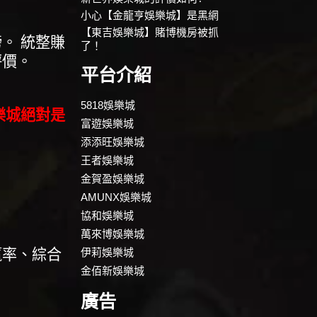
小心【金龍亨娛樂城】是黑網
【東吉娛樂城】賭博機房被抓
榜。
統整賺
了！
評價。
平台介紹
5818娛樂城
樂城絕對是
富遊娛樂城
添添旺娛樂城
王者娛樂城
金賀盈娛樂城
AMUNX娛樂城
協和娛樂城
萬來博娛樂城
贏率、綜合
伊莉娛樂城
金佰新娛樂城
廣告