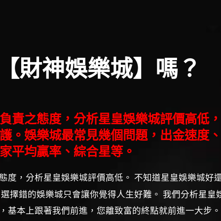
【財神娛樂城】嗎？
負責之態度，分析星皇
娛樂城評
價高低
護。娛樂城最常見幾個問題，出金速度
家平均贏率、綜合星等。
評價高低。
好
態度，分析星皇
娛樂
城
不知道
星皇娛樂城
，選擇錯的娛樂城只會讓你覺得人生好難。
我們分析
星皇
，基本上跟著我們前進，您離致富的終點就前進一大步。