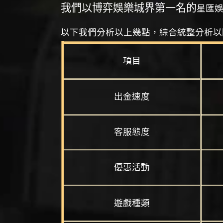
我們以博弈娛樂城界第一名的
星匯
以下我們分析以上幾點，綜合統整分析以
項目
出金速度
客服態度
優惠活動
遊戲種類