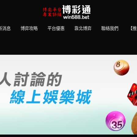
新消息
博弈攻略
平台優惠
靠北博弈
聯絡我們
【推