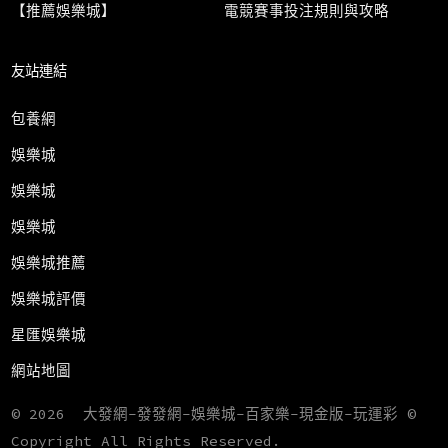
【推薦娛樂城】
電競賽事投注規則與攻略
友站連結
包養網
娛樂城
娛樂城
娛樂城
娛樂城推薦
娛樂城評價
星匯娛樂城
網站地圖
© 2026
大發網-發發網-娛樂城-百家樂-現金版-玩運彩 ©
Copyright All Rights Reserved.