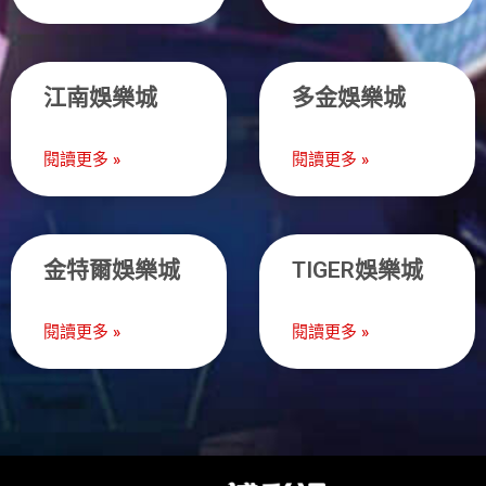
江南娛樂城
多金娛樂城
閱讀更多 »
閱讀更多 »
金特爾娛樂城
TIGER娛樂城
閱讀更多 »
閱讀更多 »