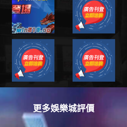
更多娛樂城評價