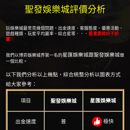
聖發娛樂城
評價分析
玩娛樂城最常見幾個問題，出金速度、客服態度、優惠活動、
遊戲種類、玩家平均贏率、綜合星等．．．
最重要是好不好
贏!!
星匯娛樂城
跟聖發
娛樂城
我們以博弈娛樂城界第一名的
做
一個比較。
以下我們分析以上幾點，綜合統整分析以圖表方式
給大家參考：
項目
星匯娛樂城
聖發
娛樂城
極快
出金速度
普