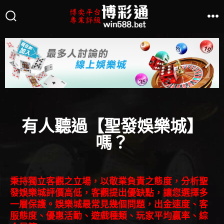
有人聽過【聖發娛樂城】
嗎？
秉持獨立客觀之立場，以敬業負責之態度，分析聖
發
娛樂城評
價高低，客觀提出優缺點，讓您選擇多
一層保護。娛樂城最常見幾個問題，出金速度、客
服態度、優惠活動、遊戲種類、玩家平均贏率、綜