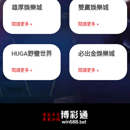
雄厚娛樂城
雙贏娛樂城
閱讀更多 »
閱讀更多 »
HUGA野蠻世界
必出金娛樂城
閱讀更多 »
閱讀更多 »