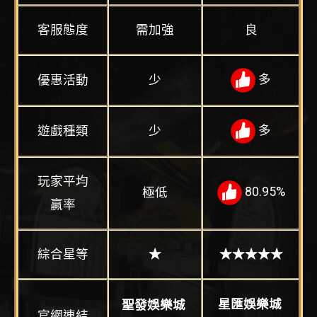
客服態度
需加強
良
多
優惠活動
少
多
遊戲種類
少
玩家平均
80.95%
極低
贏率
綜合星等
★
★★★★★
星匯娛樂城
聖發
娛樂城
官網連結