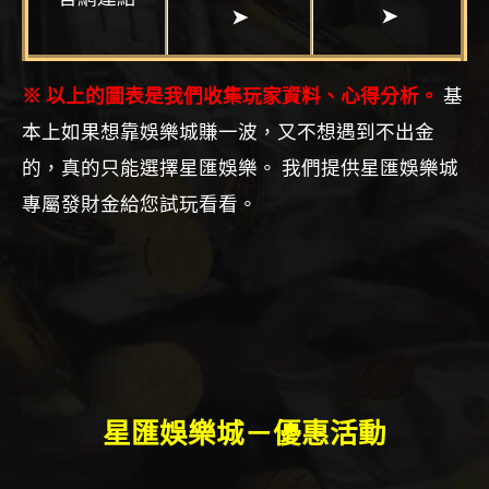
➤
➤
※ 以上的圖表是我們收集玩家資料、心得分析。
基
本上如果想靠娛樂城賺一波，又不想遇到不出金
的，真的只能選擇星匯娛樂。
我們提供
星匯娛樂城
專屬發財金給您試玩看看。
星匯娛樂城－優惠活動