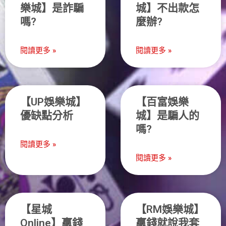
樂城】是詐騙
城】不出款怎
嗎?
麼辦?
閱讀更多 »
閱讀更多 »
【UP娛樂城】
【百富娛樂
優缺點分析
城】是騙人的
嗎?
閱讀更多 »
閱讀更多 »
【星城
【RM娛樂城】
Online】贏錢
贏錢就說我套